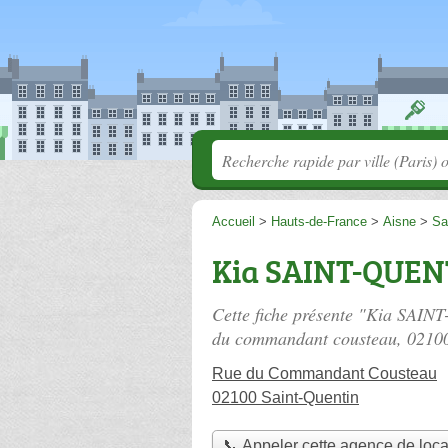
Accueil
>
Hauts-de-France
>
Aisne
>
Sa
Kia SAINT-QUEN
Cette fiche présente "Kia SAIN
du commandant cousteau
, 0210
Rue du Commandant Cousteau
02100 Saint-Quentin
📞 Appeler cette agence de loca