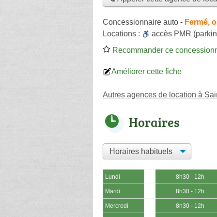
Concessionnaire auto
-
Fermé, o
Locations :
accès
PMR
(parkin
Recommander ce concessionn
Améliorer cette fiche
Autres agences de location à Sai
Horaires
Lundi
8h30 - 12h
Mardi
8h30 - 12h
Mercredi
8h30 - 12h