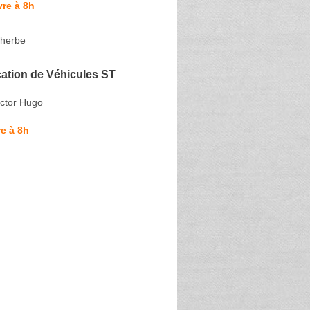
re à 8h
dherbe
ation de Véhicules ST
ictor Hugo
e à 8h