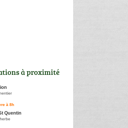
ations à proximité
ion
mentier
re à 8h
St Quentin
herbe