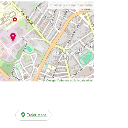
© contributeurs OpenStreetMap
Corriger l’adresse ou la localisation
Trajet Maps