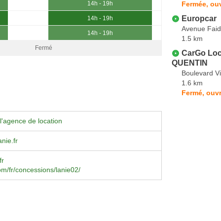
Fermée, ouv
14h - 19h
Europcar
14h - 19h
Avenue Fai
14h - 19h
1.5 km
Fermé
CarGo Loc
QUENTIN
Boulevard V
1.6 km
Fermé, ouvr
l'agence de location
nie.fr
fr
m/fr/concessions/lanie02/