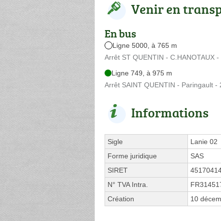
Venir en trans
En bus
Ligne 5000, à 765 m
Arrêt ST QUENTIN - C.HANOTAUX - 8
Ligne 749, à 975 m
Arrêt SAINT QUENTIN - Paringault -
Informations
Sigle
Lanie 02
Forme juridique
SAS
SIRET
4517041
N° TVA Intra.
FR31451
Création
10 décem