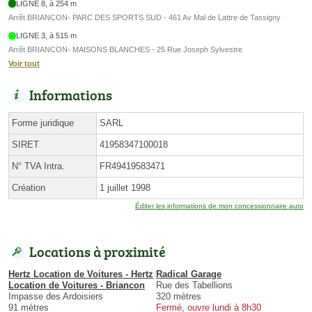
LIGNE 8, à 254 m
Arrêt BRIANCON- PARC DES SPORTS SUD - 461 Av Mal de Lattre de Tassigny
LIGNE 3, à 515 m
Arrêt BRIANCON- MAISONS BLANCHES - 25 Rue Joseph Sylvestre
Voir tout
Informations
Forme juridique
SARL
SIRET
41958347100018
N° TVA Intra.
FR49419583471
Création
1 juillet 1998
Éditer les informations de mon concessionnaire auto
Locations à proximité
Hertz Location de Voitures - Hertz
Radical Garage
Location de Voitures - Briancon
Rue des Tabellions
Impasse des Ardoisiers
320 mètres
91 mètres
Fermé, ouvre lundi à 8h30