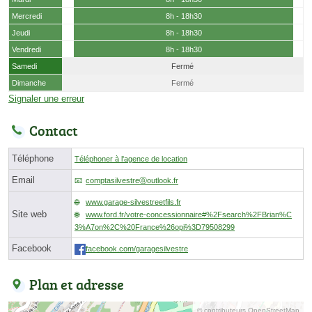
Mercredi
8h - 18h30
Jeudi
8h - 18h30
Vendredi
8h - 18h30
Samedi
Fermé
Dimanche
Fermé
Signaler une erreur
Contact
Téléphone
Téléphoner à l'agence de location
Email
comptasilvestreⓐoutlook.fr
www.garage-silvestreetfils.fr
Site web
www.ford.fr/votre-concessionnaire#%2Fsearch%2FBrian%C
3%A7on%2C%20France%26opi%3D79508299
Facebook
facebook.com/garagesilvestre
Plan et adresse
© contributeurs OpenStreetMap