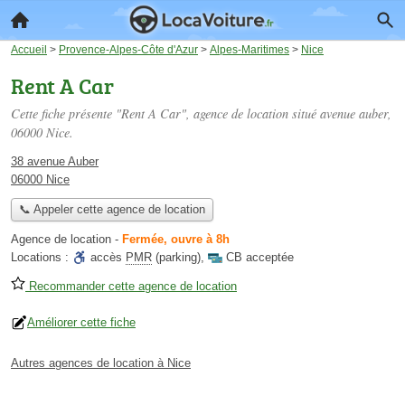
Accueil
>
Provence-Alpes-Côte d'Azur
>
Alpes-Maritimes
>
Nice
Rent A Car
Cette fiche présente "Rent A Car", agence de location situé
avenue auber
,
06000 Nice.
38 avenue Auber
06000 Nice
📞 Appeler cette agence de location
Agence de location
-
Fermée, ouvre à 8h
Locations :
accès
PMR
(parking)
,
CB acceptée
Recommander cette agence de location
Améliorer cette fiche
Autres agences de location à Nice