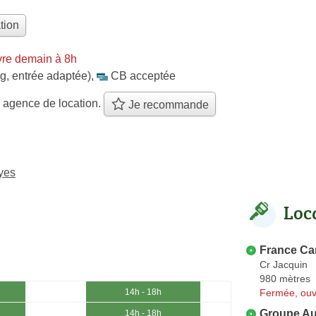
tion
re demain à 8h
g, entrée adaptée)
,
CB acceptée
 agence de location.
Je recommande
yes
Loc
France Ca
Cr Jacquin
980 mètres
Fermée, ouv
14h - 18h
Groupe Au
14h - 18h