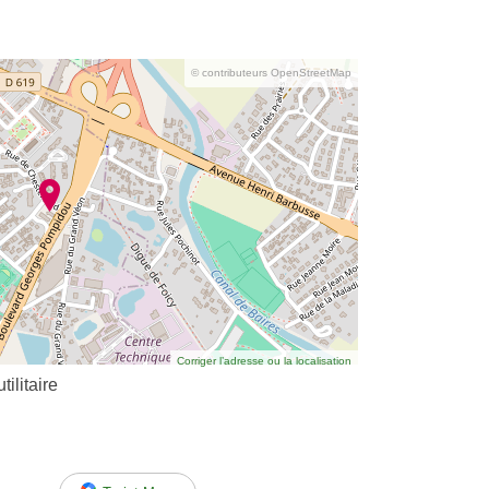
© contributeurs OpenStreetMap
Corriger l’adresse ou la localisation
tilitaire