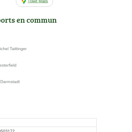
Trajet Maps
ports en commun
hel Taittinger
sterfield
 Darmstadt
9503172