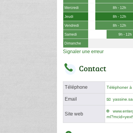
Mercredi
8h - 12h
Jeudi
8h - 12h
Vendredi
8h - 12h
Samedi
9h - 12h
Dimanche
Signaler une erreur
Contact
Téléphone
Téléphoner à 
Email
yassine.s
www.enterpr
Site web
ml?mcid=yex