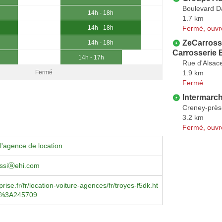
Boulevard D
14h - 18h
1.7 km
Fermé, ouvr
14h - 18h
ZeCarrosse
14h - 18h
Carrosserie B
14h - 17h
Rue d'Alsace
1.9 km
Fermé
Fermé
Intermarc
Creney-près
3.2 km
Fermé, ouvr
l'agence de location
assiⓐehi.com
ise.fr/fr/location-voiture-agences/fr/troyes-f5dk.ht
t%3A245709