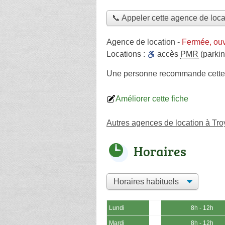
📞 Appeler cette agence de loca
Agence de location
-
Fermée, ouv
Locations :
accès
PMR
(parkin
Une personne
recommande
cette
Améliorer cette fiche
Autres agences de location à Tro
Horaires
Lundi
8h - 12h
Mardi
8h - 12h