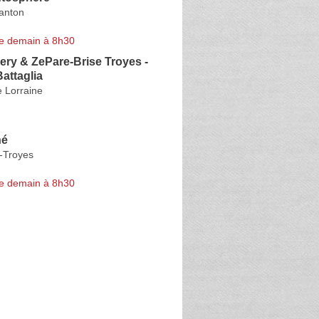
anton
e demain à 8h30
ry & ZePare-Brise Troyes -
attaglia
 Lorraine
hé
-Troyes
e demain à 8h30