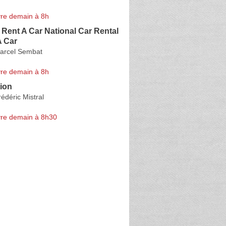
re demain à 8h
 Rent A Car National Car Rental
A Car
arcel Sembat
re demain à 8h
ion
édéric Mistral
re demain à 8h30