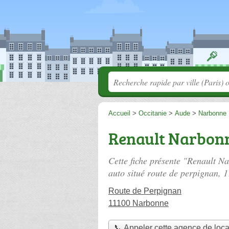
Accueil
>
Occitanie
>
Aude
>
Narbonne
Renault Narbonn
Cette fiche présente "Renault N
auto situé
route de perpignan
, 
Route de Perpignan
11100 Narbonne
📞 Appeler cette agence de loca