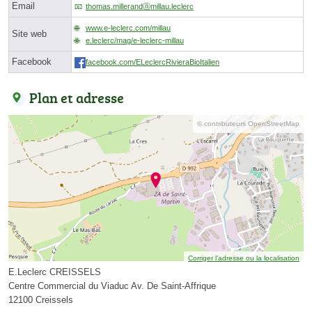
Email
thomas.millerandⓐmillau.leclerc
www.e-leclerc.com/millau
Site web
e.leclerc/mag/e-leclerc-millau
Facebook
facebook.com/ELeclercRivieraBioItalien
Plan et adresse
© contributeurs OpenStreetMap
Corriger l’adresse ou la localisation
E.Leclerc CREISSELS
Centre Commercial du Viaduc Av. De Saint-Affrique
12100 Creissels