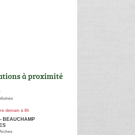
ations à proximité
r
Moines
re demain à 8h
es - BEAUCHAMP
ES
Arches