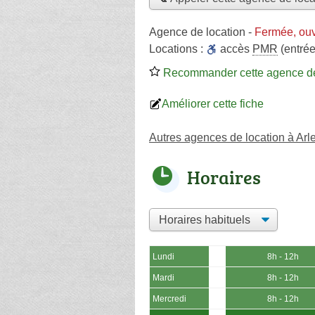
Agence de location
-
Fermée, ouv
Locations :
accès
PMR
(entrée
Recommander cette agence de
Améliorer cette fiche
Autres agences de location à Arl
Horaires
Lundi
8h - 12h
Mardi
8h - 12h
Mercredi
8h - 12h