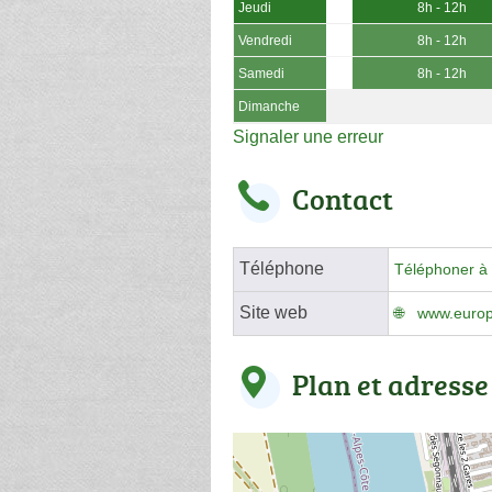
Jeudi
8h - 12h
Vendredi
8h - 12h
Samedi
8h - 12h
Dimanche
Signaler une erreur
Contact
Téléphone
Téléphoner à 
Site web
www.europca
Plan et adresse