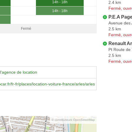
2.4 km
14h - 18h
Fermé, ouvr
14h - 18h
P.E.A Page
Avenue des 
2.5 km
Fermé
Fermé, ouvr
Renault Ar
Pt Route de
2.5 km
Fermé, ouvr
l'agence de location
r.fr/fr-fr/places/location-voiture-france/arles/arles
© contributeurs OpenStreetMap