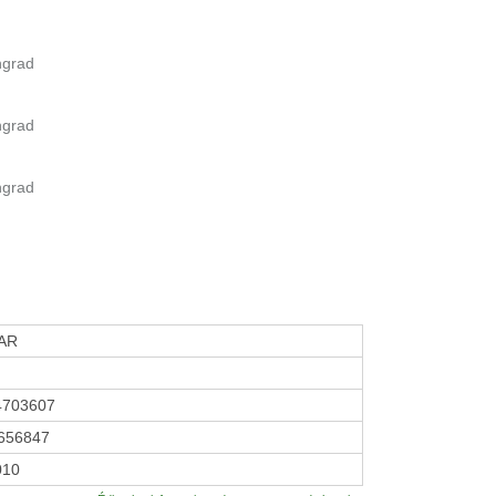
ngrad
ngrad
ngrad
AR
4703607
656847
2010