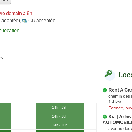
re demain à 8h
 adaptée)
,
CB acceptée
 location
es
Loc
Rent A Ca
chemin des 
1.4 km
Fermée, ouv
14h - 18h
Kia | Arl
14h - 18h
AUTOMOBIL
14h - 18h
avenue des 