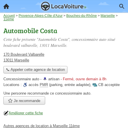
Accueil
>
Provence-Alpes-Côte d'Azur
>
Bouches-du-Rhône
>
Marseille
>
11ème
Automobile Costa
Cette fiche présente "Automobile Costa", concessionnaire auto situé
boulevard valbarelle
, 13011 Marseille.
170 Boulevard Valbarelle
13011 Marseille
📞 Appeler cette agence de location
Concessionnaire auto -
artisan
-
Fermé, ouvre demain à 8h
Locations :
accès
PMR
(parking, entrée adaptée)
,
CB acceptée
Une personne
recommande
ce concessionnaire auto.
Je recommande
Améliorer cette fiche
Autres agences de location à Marseille 11ème