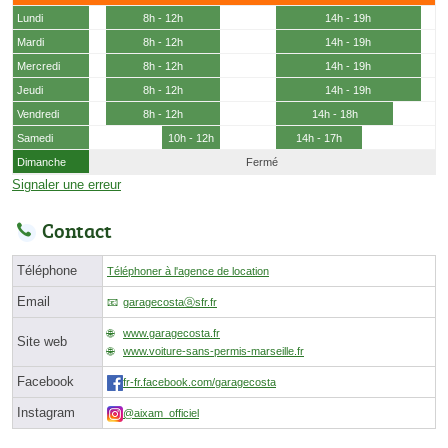
Lundi
8h - 12h
14h - 19h
Mardi
8h - 12h
14h - 19h
Mercredi
8h - 12h
14h - 19h
Jeudi
8h - 12h
14h - 19h
Vendredi
8h - 12h
14h - 18h
Samedi
10h - 12h
14h - 17h
Dimanche
Fermé
Signaler une erreur
Contact
Téléphone
Téléphoner à l'agence de location
Email
garagecostaⓐsfr.fr
www.garagecosta.fr
Site web
www.voiture-sans-permis-marseille.fr
Facebook
fr-fr.facebook.com/garagecosta
Instagram
@aixam_officiel