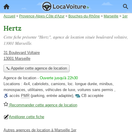
Accueil
>
Provence-Alpes-Côte d'Azur
>
Bouches-du-Rhône
>
Marseille
>
1er
Hertz
Cette fiche présente "Hertz", agence de location située
boulevard voltaire
,
13001 Marseille.
31 Boulevard Voltaire
13001 Marseille
📞 Appeler cette agence de location
Agence de location
-
Ouverte jusqu'à 22h30
Locations :
4x4
,
cabriolets
,
camions
,
loc. longue durée
,
minibus
,
monospaces
,
utilitaires
,
véhicules de luxe
,
voitures sans permis
,
accès
PMR
(parking, entrée adaptée)
,
CB acceptée
Recommander cette agence de location
Améliorer cette fiche
Autres agences de location à Marseille 1er