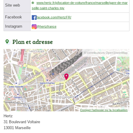
www.hertz.fr/p/location-de-voiture/france/marseille/gare-de-mar
Site web
seille-saint-charles-tgv
Facebook
facebook.com/HertzFR/
Instagram
@hertzfrance
Plan et adresse
© contributeurs OpenStreetMap
Corriger l’adresse ou la localisation
Hertz
31 Boulevard Voltaire
13001 Marseille