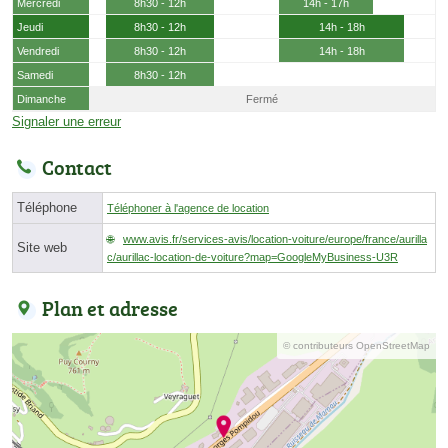
Mercredi
8h30 - 12h
14h - 17h
Jeudi
8h30 - 12h
14h - 18h
Vendredi
8h30 - 12h
14h - 18h
Samedi
8h30 - 12h
Dimanche
Fermé
Signaler une erreur
Contact
Téléphone
Téléphoner à l'agence de location
www.avis.fr/services-avis/location-voiture/europe/france/aurilla
Site web
c/aurillac-location-de-voiture?map=GoogleMyBusiness-U3R
Plan et adresse
© contributeurs OpenStreetMap