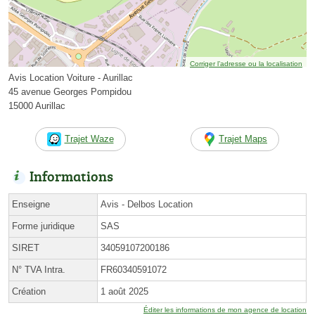
Corriger l’adresse ou la localisation
Avis Location Voiture - Aurillac
45 avenue Georges Pompidou
15000 Aurillac
Trajet Waze
Trajet Maps
Informations
Enseigne
Avis - Delbos Location
Forme juridique
SAS
SIRET
34059107200186
N° TVA Intra.
FR60340591072
Création
1 août 2025
Éditer les informations de mon agence de location