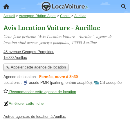
Accueil
>
Auvergne-Rhône-Alpes
>
Cantal
>
Aurillac
Avis Location Voiture - Aurillac
Cette fiche présente "Avis Location Voiture - Aurillac", agence de
location situé
avenue georges pompidou
, 15000 Aurillac.
45 avenue Georges Pompidou
15000 Aurillac
📞 Appeler cette agence de location
Agence de location
-
Fermée, ouvre à 8h30
Locations :
accès
PMR
(parking, entrée adaptée)
,
CB acceptée
Recommander cette agence de location
Améliorer cette fiche
Autres agences de location à Aurillac