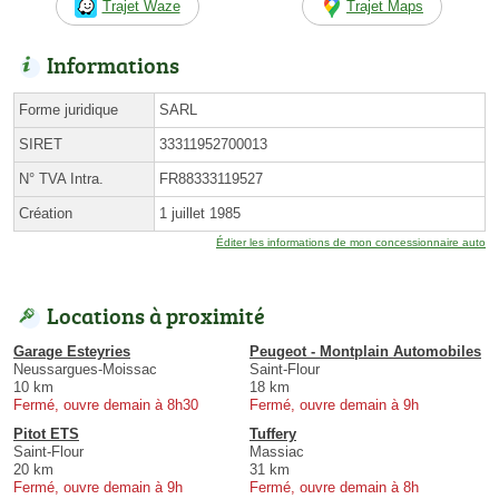
Trajet Waze
Trajet Maps
Informations
Forme juridique
SARL
SIRET
33311952700013
N° TVA Intra.
FR88333119527
Création
1 juillet 1985
Éditer les informations de mon concessionnaire auto
Locations à proximité
Garage Esteyries
Peugeot - Montplain Automobiles
Neussargues-Moissac
Saint-Flour
10 km
18 km
Fermé, ouvre demain à 8h30
Fermé, ouvre demain à 9h
Pitot ETS
Tuffery
Saint-Flour
Massiac
20 km
31 km
Fermé, ouvre demain à 9h
Fermé, ouvre demain à 8h