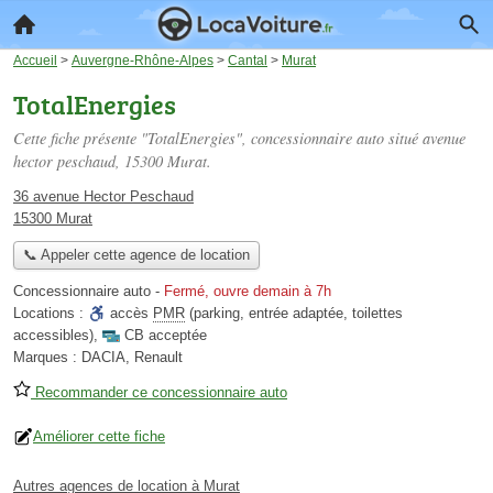
Accueil
>
Auvergne-Rhône-Alpes
>
Cantal
>
Murat
TotalEnergies
Cette fiche présente "TotalEnergies", concessionnaire auto situé
avenue
hector peschaud
, 15300 Murat.
36 avenue Hector Peschaud
15300 Murat
📞 Appeler cette agence de location
Concessionnaire auto
-
Fermé, ouvre demain à 7h
Locations :
accès
PMR
(parking, entrée adaptée, toilettes
accessibles)
,
CB acceptée
Marques :
DACIA, Renault
Recommander ce concessionnaire auto
Améliorer cette fiche
Autres agences de location à Murat