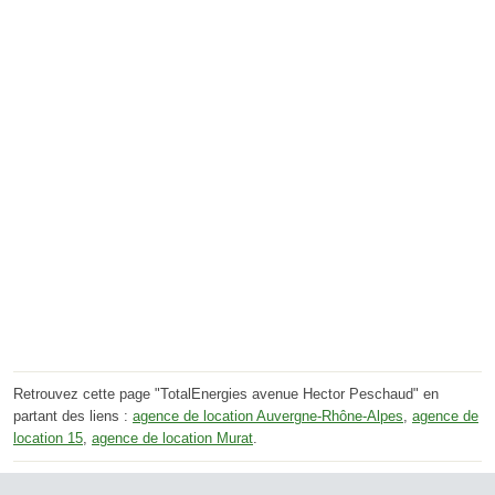
Retrouvez cette page "TotalEnergies avenue Hector Peschaud" en
partant des liens :
agence de location Auvergne-Rhône-Alpes
,
agence de
location 15
,
agence de location Murat
.