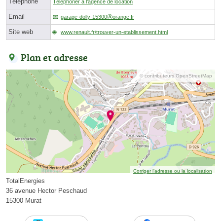
Téléphone
Téléphoner à l'agence de location
Email
garage-dolly-15300ⓐorange.fr
Site web
www.renault.fr/trouver-un-etablissement.html
Plan et adresse
© contributeurs OpenStreetMap
Corriger l’adresse ou la localisation
TotalEnergies
36 avenue Hector Peschaud
15300 Murat