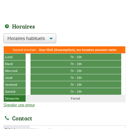
Horaires
Samedi prochain :
Jour férié (Assomption), les horaires peuvent varier
Lundi
7h - 19h
Mardi
7h - 19h
Mercredi
7h - 19h
Jeudi
7h - 19h
Vendredi
7h - 19h
Samedi
7h - 19h
Dimanche
Fermé
Signaler une erreur
Contact