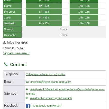
Mardi
8h - 13h
14h - 18h
Mercredi
8h - 13h
14h - 18h
Jeudi
8h - 13h
14h - 18h
Vendredi
8h - 13h
14h - 18h
Samedi
Fermé
(15 août)
Dimanche
Fermé
Fermé le 15 août
Signaler une erreur
Contact
Téléphone
Téléphoner à l'agence de location
Email
larochelleⓐhertz-grand-ouest.com
www.hertz.fr/p/location-de-voiture/france/la-rochelle/gare-de-la-
Site web
rochelle
www.location-voiture-grand-ouest.fr
Facebook
fr-fr.facebook.com/HertzFR