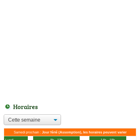
Horaires
Samedi prochain :
Jour férié (Assomption), les horaires peuvent varier
Lundi
8h - 13h
14h - 18h