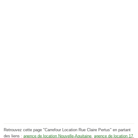
Retrouvez cette page "Carrefour Location Rue Claire Pertus" en partant
des liens :
agence de location Nouvelle-Aquitaine
,
agence de location 17
,