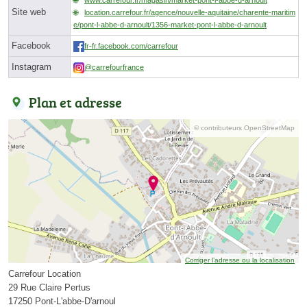
Site web
location.carrefour.fr/agence/nouvelle-aquitaine/charente-maritim
e/pont-l-abbe-d-arnoult/1356-market-pont-l-abbe-d-arnoult
Facebook
fr-fr.facebook.com/carrefour
Instagram
@carrefourfrance
Plan et adresse
© contributeurs OpenStreetMap
Corriger l’adresse ou la localisation
Carrefour Location
29 Rue Claire Pertus
17250 Pont-L'abbe-D'arnoul