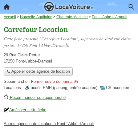
Accueil
>
Nouvelle-Aquitaine
>
Charente-Maritime
>
Pont-l'Abbé-d'Arnoult
Carrefour Location
Cette fiche présente "Carrefour Location", supermarché situé
rue claire
pertus
, 17250 Pont-l'Abbé-d'Arnoult.
29 Rue Claire Pertus
17250 Pont-L'abbe-D'arnoul
📞 Appeler cette agence de location
Supermarché
-
Fermé, ouvre demain à 9h
Locations :
accès
PMR
(parking, entrée adaptée)
,
CB acceptée
Recommander ce supermarché
Améliorer cette fiche
Autres agences de location à Pont-l'Abbé-d'Arnoult