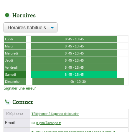
Horaires
Lundi
8h45 - 18h45
Mardi
8h45 - 18h45
Mercredi
8h45 - 18h45
Jeudi
8h45 - 18h45
Vendredi
8h45 - 18h45
Samedi
8h45 - 18h45
Dimanche
9h - 19h30
Signaler une erreur
Contact
Téléphone
Téléphoner à l'agence de location
Email
p.jonoⓐorange.fr
www.carrefour.fr/magasin/market-pont-l-abbe-d-arnoult