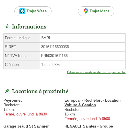
Trajet Waze
Trajet Maps
Informations
Forme juridique
SARL
SIRET
30161116600036
N° TVA Intra.
FR50301611166
Création
1 mai 2005
Éditer les informations de mon supermarché
Locations à proximité
Peyronnet
Europcar - Rochefort - Location
Rochefort
Voiture & Camion
13 km
Rochefort
Fermé, ouvre lundi à 8h30
16 km
Fermée, ouvre lundi à 8h00
Garage Jeaud St Savinien
RENAULT Saintes - Groupe