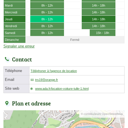
Mardi
8h - 12h
14h - 18h
Mercredi
8h - 12h
14h - 18h
Jeudi
8h - 12h
14h - 18h
Vendredi
8h - 12h
14h - 18h
Samedi
8h - 12h
15h - 18h
Dimanche
Fermé
Signaler une erreur
Contact
Téléphone
Téléphoner à l'agence de location
Email
trs19ⓐorange.fr
Site web
www.ada.fr/location-voiture-tulle-1.html
Plan et adresse
© contributeurs OpenStreetMap