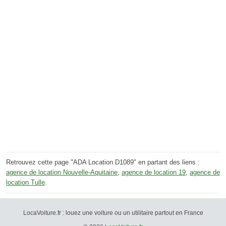
Retrouvez cette page "ADA Location D1089" en partant des liens :
agence de location Nouvelle-Aquitaine
,
agence de location 19
,
agence de
location Tulle
.
LocaVoiture.fr : louez une voiture ou un utilitaire partout en France