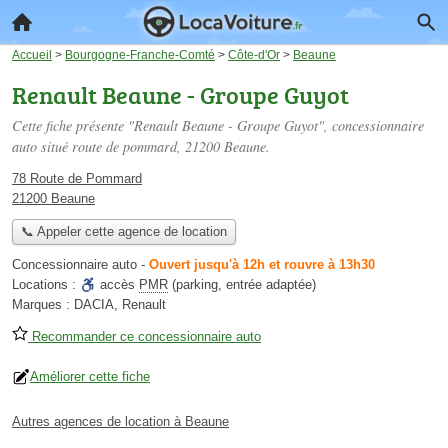
Accueil
>
Bourgogne-Franche-Comté
>
Côte-d'Or
>
Beaune
Renault Beaune - Groupe Guyot
Cette fiche présente "Renault Beaune - Groupe Guyot", concessionnaire
auto situé
route de pommard
, 21200 Beaune.
78 Route de Pommard
21200 Beaune
📞 Appeler cette agence de location
Concessionnaire auto
-
Ouvert jusqu'à 12h et rouvre à 13h30
Locations :
accès
PMR
(parking, entrée adaptée)
Marques :
DACIA, Renault
Recommander ce concessionnaire auto
Améliorer cette fiche
Autres agences de location à Beaune