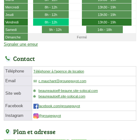
Mercredi
8h - 12h
13h30 - 19h
Jeudi
8h - 12h
13h30 - 19h
Vendredi
8h - 12h
13h30 - 19h
Samedi
9h - 12h
14h - 18h
Dimanche
Fermé
Signaler une erreur
Contact
Téléphone
Téléphoner à l'agence de location
Email
c.mauchantⓐgroupeguyot.com
beauneautoelf-beaune.site-solocal.com
Site web
beauneautoelf.site-solocal.com
Facebook
facebook.com/groupeguyot
Instagram
@groupeguyot
Plan et adresse