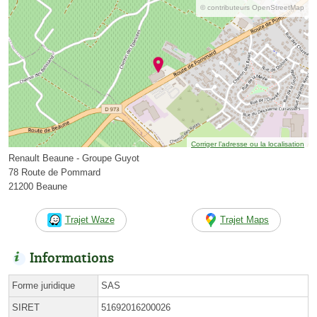
© contributeurs OpenStreetMap
Corriger l’adresse ou la localisation
Renault Beaune - Groupe Guyot
78 Route de Pommard
21200 Beaune
Trajet Waze
Trajet Maps
Informations
Forme juridique
SAS
SIRET
51692016200026