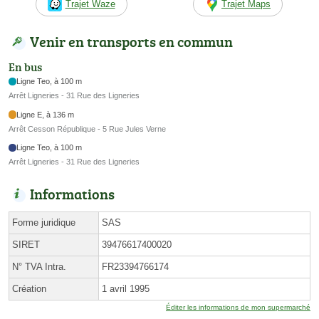
Trajet Waze
Trajet Maps
Venir en transports en commun
En bus
Ligne Teo, à 100 m
Arrêt Ligneries - 31 Rue des Ligneries
Ligne E, à 136 m
Arrêt Cesson République - 5 Rue Jules Verne
Ligne Teo, à 100 m
Arrêt Ligneries - 31 Rue des Ligneries
Informations
Forme juridique
SAS
SIRET
39476617400020
N° TVA Intra.
FR23394766174
Création
1 avril 1995
Éditer les informations de mon supermarché