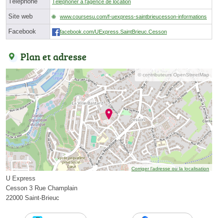
Téléphone
Téléphoner à l'agence de location
Site web
www.coursesu.com/f-uexpress-saintbrieucesson-informations
Facebook
facebook.com/UExpress.SaintBrieuc.Cesson
Plan et adresse
© contributeurs OpenStreetMap
Corriger l’adresse ou la localisation
U Express
Cesson 3 Rue Champlain
22000 Saint-Brieuc