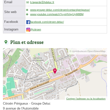
Email
b.lagardeⓐhdeluc.fr
www.groupe-deluc.com/citroen/contact/perigueux/
Site web
www.youtube.com/watch?v=nHVqyUyM8BM
Facebook
facebook.com/citroen.deluc/
Instagram
@citroen
Plan et adresse
© contributeurs OpenStreetMap
Corriger l’adresse ou la localisation
Citroën Périgueux - Groupe Deluc
9 avenue de l'Automobile