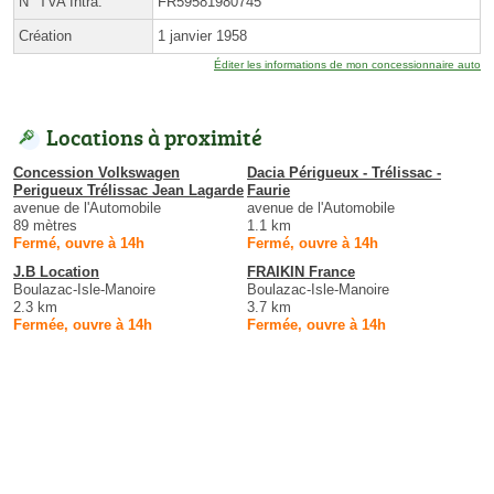
N° TVA Intra.
FR59581980745
Création
1 janvier 1958
Éditer les informations de mon concessionnaire auto
Locations à proximité
Concession Volkswagen
Dacia Périgueux - Trélissac -
Perigueux Trélissac Jean Lagarde
Faurie
avenue de l'Automobile
avenue de l'Automobile
89 mètres
1.1 km
Fermé, ouvre à 14h
Fermé, ouvre à 14h
J.B Location
FRAIKIN France
Boulazac-Isle-Manoire
Boulazac-Isle-Manoire
2.3 km
3.7 km
Fermée, ouvre à 14h
Fermée, ouvre à 14h