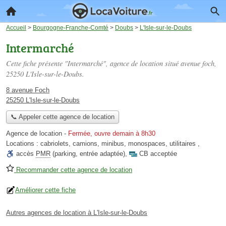
Accueil
>
Bourgogne-Franche-Comté
>
Doubs
>
L'Isle-sur-le-Doubs
Intermarché
Cette fiche présente "Intermarché", agence de location situé
avenue foch
,
25250 L'Isle-sur-le-Doubs.
8 avenue Foch
25250 L'Isle-sur-le-Doubs
📞 Appeler cette agence de location
Agence de location
-
Fermée, ouvre demain à 8h30
Locations :
cabriolets
,
camions
,
minibus
,
monospaces
,
utilitaires
,
accès
PMR
(parking, entrée adaptée)
,
CB acceptée
Recommander cette agence de location
Améliorer cette fiche
Autres agences de location à L'Isle-sur-le-Doubs