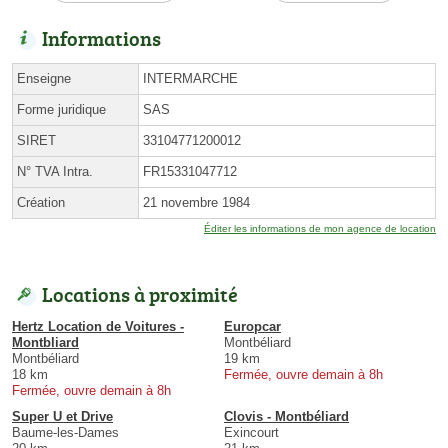
Informations
Enseigne
INTERMARCHE
Forme juridique
SAS
SIRET
33104771200012
N° TVA Intra.
FR15331047712
Création
21 novembre 1984
Éditer les informations de mon agence de location
Locations à proximité
Hertz Location de Voitures -
Europcar
Montbliard
Montbéliard
Montbéliard
19 km
18 km
Fermée, ouvre demain à 8h
Fermée, ouvre demain à 8h
Super U et Drive
Clovis - Montbéliard
Baume-les-Dames
Exincourt