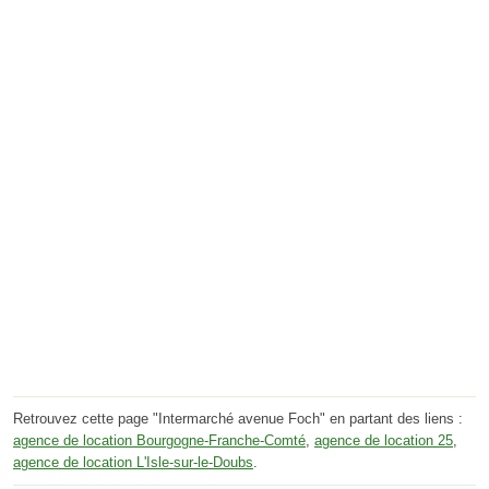
Retrouvez cette page "Intermarché avenue Foch" en partant des liens :
agence de location Bourgogne-Franche-Comté
,
agence de location 25
,
agence de location L'Isle-sur-le-Doubs
.