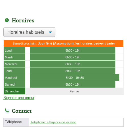
Horaires
Samedi prochain :
Jour férié (Assomption), les horaires peuvent varier
Lundi
8h30 - 19h
Mardi
8h30 - 19h
Mercredi
8h30 - 19h
Jeudi
8h30 - 19h
Vendredi
8h30 - 19h30
Samedi
8h30 - 19h
Dimanche
Fermé
Signaler une erreur
Contact
Téléphone
Téléphoner à l'agence de location