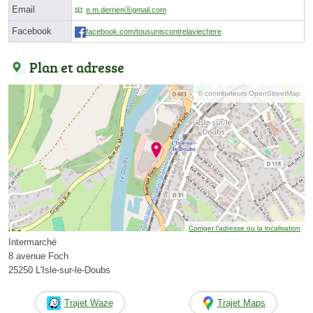
Email
e.m.derrienⓐgmail.com
Facebook
facebook.com/tousuniscontrelaviechere
Plan et adresse
© contributeurs OpenStreetMap
Corriger l’adresse ou la localisation
Intermarché
8 avenue Foch
25250 L'Isle-sur-le-Doubs
Trajet Waze
Trajet Maps