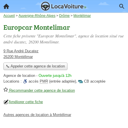
Accueil
>
Auvergne-Rhône-Alpes
>
Drôme
>
Montélimar
Europcar Montelimar
Cette fiche présente "Europcar Montelimar", agence de location situé
rue
andré ducatez
, 26200 Montélimar.
9 Rue André Ducatez
26200 Montélimar
📞 Appeler cette agence de location
Agence de location
-
Ouverte jusqu'à 12h
Locations :
accès
PMR
(entrée adaptée)
,
CB acceptée
Recommander cette agence de location
Améliorer cette fiche
Autres agences de location à Montélimar