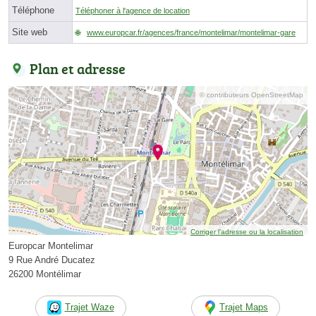
Téléphone
Téléphoner à l'agence de location
Site web
www.europcar.fr/agences/france/montelimar/montelimar-gare
Plan et adresse
© contributeurs OpenStreetMap
Corriger l’adresse ou la localisation
Europcar Montelimar
9 Rue André Ducatez
26200 Montélimar
Trajet Waze
Trajet Maps