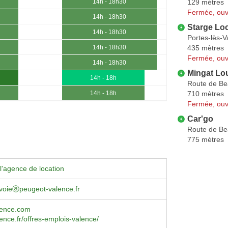
129 mètres
14h - 18h30
Fermée, ouv
14h - 18h30
Starge Lo
14h - 18h30
Portes-lès-V
435 mètres
14h - 18h30
Fermée, ouv
14h - 18h30
Mingat Lo
14h - 18h
Route de Be
710 mètres
14h - 18h
Fermée, ouv
Car'go
Route de Be
775 mètres
l'agence de location
avoieⓐpeugeot-valence.fr
lence.com
lence.fr/offres-emplois-valence/