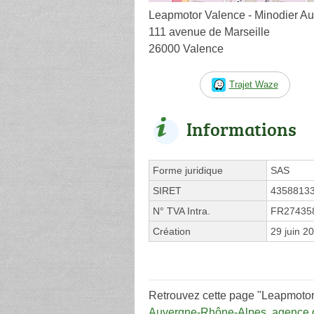
Leapmotor Valence - Minodier A
111 avenue de Marseille
26000 Valence
Trajet Waze
Informations
Forme juridique
SAS
SIRET
4358813
N° TVA Intra.
FR27435
Création
29 juin 2
Retrouvez cette page "Leapmotor 
Auvergne-Rhône-Alpes
,
agence d