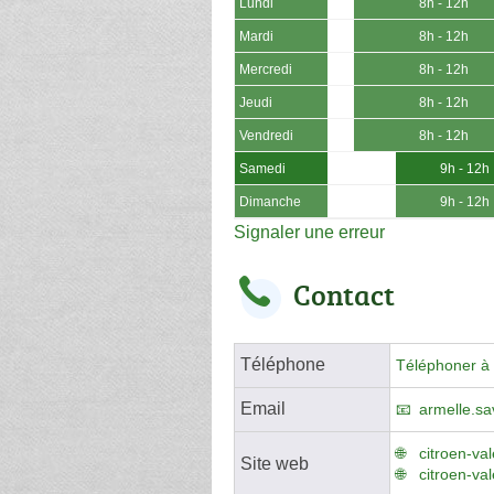
Lundi
8h - 12h
Mardi
8h - 12h
Mercredi
8h - 12h
Jeudi
8h - 12h
Vendredi
8h - 12h
Samedi
9h - 12h
Dimanche
9h - 12h
Signaler une erreur
Contact
Téléphone
Téléphoner à 
Email
armelle.s
citroen-va
Site web
citroen-va