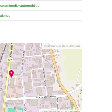
com/minodierautomobiles
valence
© contributeurs OpenStreetMap
Corriger l’adresse ou la localisation