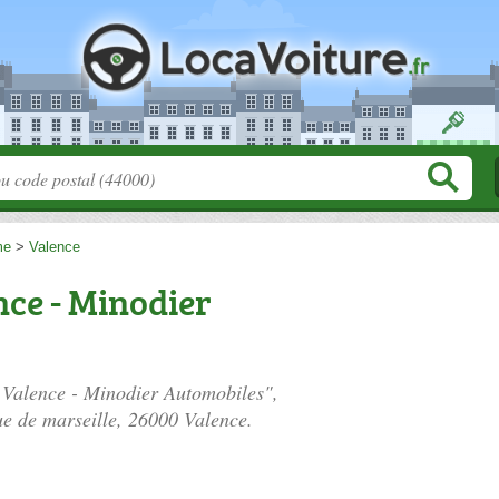
me
>
Valence
ce - Minodier
 Valence - Minodier Automobiles",
e de marseille
, 26000 Valence.