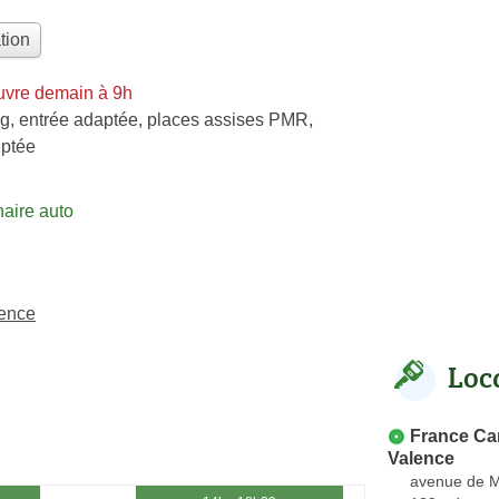
tion
uvre demain à 9h
g, entrée adaptée, places assises PMR,
ptée
aire auto
lence
Loc
France Cars
Valence
avenue de M