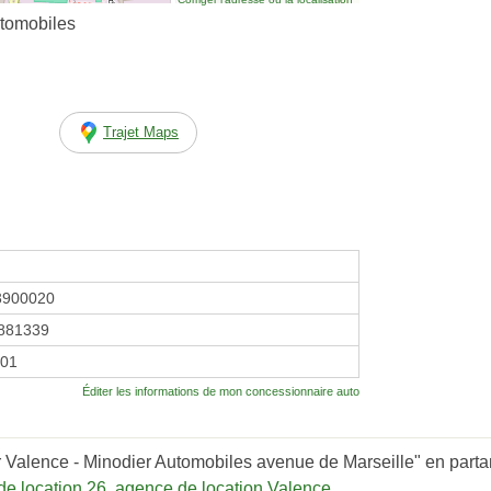
utomobiles
Trajet Maps
3900020
881339
001
Éditer les informations de mon concessionnaire auto
Valence - Minodier Automobiles avenue de Marseille" en partan
e location 26
,
agence de location Valence
.