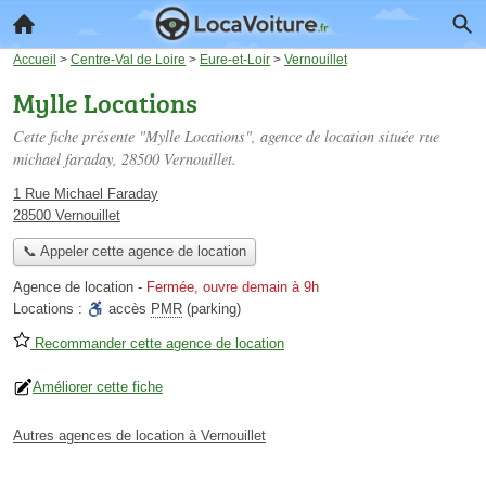
Accueil
>
Centre-Val de Loire
>
Eure-et-Loir
>
Vernouillet
Mylle Locations
Cette fiche présente "Mylle Locations", agence de location située
rue
michael faraday
, 28500 Vernouillet.
1 Rue Michael Faraday
28500 Vernouillet
📞 Appeler cette agence de location
Agence de location
-
Fermée, ouvre demain à 9h
Locations :
accès
PMR
(parking)
Recommander cette agence de location
Améliorer cette fiche
Autres agences de location à Vernouillet