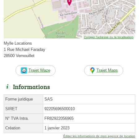
Corriger l’adresse ou la localisation
Mylle Locations
1 Rue Michael Faraday
28500 Vernouillet
Trajet Waze
Trajet Maps
Informations
Forme juridique
SAS
SIRET
92205696500010
N° TVA Intra.
FR82922056965
Création
1 janvier 2023
Éditer les informations de mon agence de location