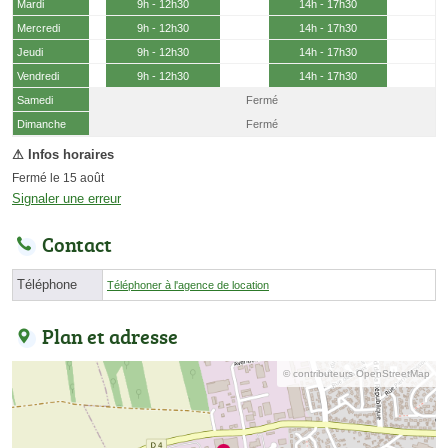
Mardi
9h - 12h30
14h - 17h30
Mercredi
9h - 12h30
14h - 17h30
Jeudi
9h - 12h30
14h - 17h30
Vendredi
9h - 12h30
14h - 17h30
Samedi
Fermé
(15 août)
Dimanche
Fermé
Fermé le 15 août
Signaler une erreur
Contact
Téléphone
Téléphoner à l'agence de location
Plan et adresse
© contributeurs OpenStreetMap