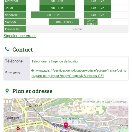
Mercredi
9h - 13h
14h - 17h
Jeudi
9h - 13h
14h - 17h
Vendredi
8h - 13h
14h - 17h
14h -
Samedi
10h - 13h30
15h30
Dimanche
Fermé
Signaler une erreur
Contact
Téléphone
Téléphoner à l'agence de location
www.avis.fr/services-avis/location-voiture/europe/france/quimp
Site web
er/gare-de-quimper?map=GoogleMyBusiness-CE4
Plan et adresse
© contributeurs OpenStreetMap