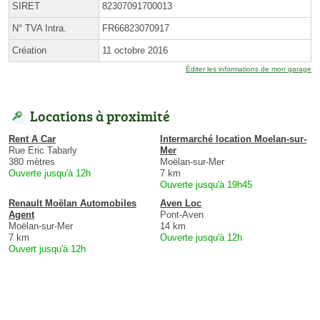
SIRET
82307091700013
N° TVA Intra.
FR66823070917
Création
11 octobre 2016
Éditer les informations de mon garage
Locations à proximité
Rent A Car
Intermarché location Moelan-sur-
Rue Eric Tabarly
Mer
380 mètres
Moëlan-sur-Mer
Ouverte jusqu'à 12h
7 km
Ouverte jusqu'à 19h45
Renault Moëlan Automobiles
Aven Loc
Agent
Pont-Aven
Moëlan-sur-Mer
14 km
7 km
Ouverte jusqu'à 12h
Ouvert jusqu'à 12h