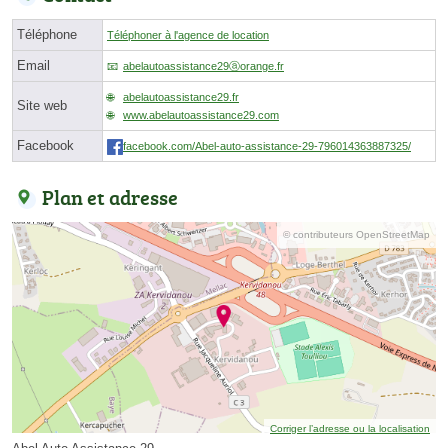
Téléphone
Téléphoner à l'agence de location
Email
abelautoassistance29ⓐorange.fr
abelautoassistance29.fr
Site web
www.abelautoassistance29.com
Facebook
facebook.com/Abel-auto-assistance-29-796014363887325/
Plan et adresse
© contributeurs OpenStreetMap
Corriger l’adresse ou la localisation