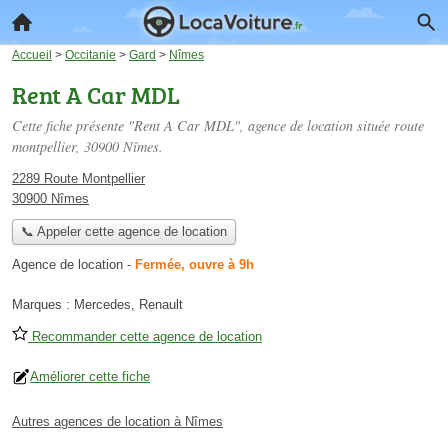
Accueil
>
Occitanie
>
Gard
>
Nîmes
Rent A Car MDL
Cette fiche présente "Rent A Car MDL", agence de location située
route
montpellier
, 30900 Nîmes.
2289 Route Montpellier
30900 Nîmes
📞 Appeler cette agence de location
Agence de location
-
Fermée, ouvre à 9h
Marques :
Mercedes, Renault
Recommander cette agence de location
Améliorer cette fiche
Autres agences de location à Nîmes