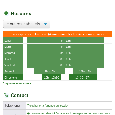
Horaires
Samedi prochain :
Jour férié (Assomption), les horaires peuvent varier
Lundi
8h - 18h
Mardi
8h - 18h
Mercredi
8h - 18h
Jeudi
8h - 18h
Vendredi
8h - 18h
Samedi
9h - 13h
14h - 17h
Dimanche
10h - 12h30
13h30 - 17h
Signaler une erreur
Contact
Téléphone
Téléphoner à l'agence de location
www.enterprise.fr/fr/location-voiture-agences/fr/toulouse-colomi