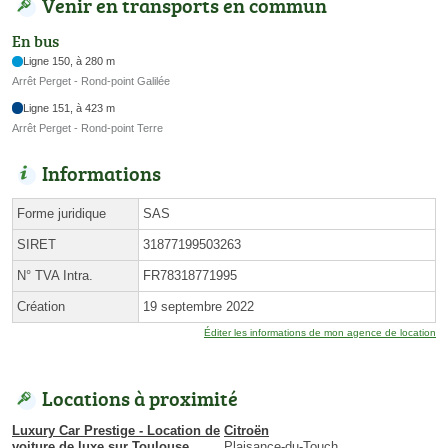
Venir en transports en commun
En bus
Ligne 150, à 280 m
Arrêt Perget - Rond-point Galilée
Ligne 151, à 423 m
Arrêt Perget - Rond-point Terre
Informations
Forme juridique
SAS
SIRET
31877199503263
N° TVA Intra.
FR78318771995
Création
19 septembre 2022
Éditer les informations de mon agence de location
Locations à proximité
Luxury Car Prestige - Location de
Citroën
voiture de luxe sur Toulouse
Plaisance-du-Touch