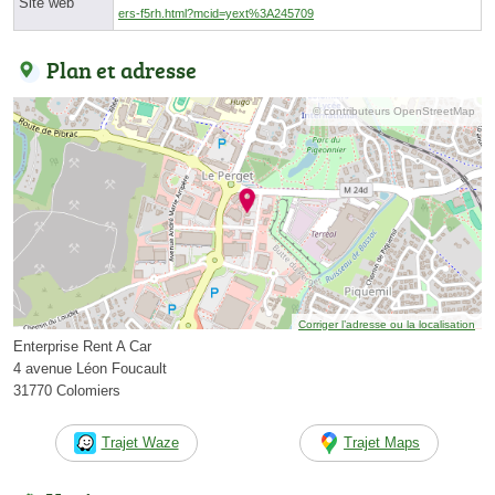
Site web
ers-f5rh.html?mcid=yext%3A245709
Plan et adresse
© contributeurs OpenStreetMap
Corriger l’adresse ou la localisation
Enterprise Rent A Car
4 avenue Léon Foucault
31770 Colomiers
Trajet Waze
Trajet Maps