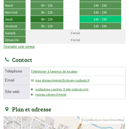
Mardi
8h - 12h
14h - 19h
Mercredi
8h - 12h
14h - 19h
Jeudi
8h - 12h
14h - 19h
Vendredi
8h - 12h
14h - 19h
Samedi
Fermé
Dimanche
Fermé
Signaler une erreur
Contact
Téléphone
Téléphoner à l'agence de location
Email
jose.donascimentoⓐcitroen-sudauto.fr
sudautosa-castres-3.site-solocal.com
Site web
reseau.citroen.fr/revel
Plan et adresse
© contributeurs OpenStreetMap