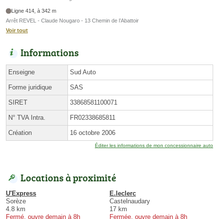
Ligne 414, à 342 m
Arrêt REVEL - Claude Nougaro - 13 Chemin de l’Abattoir
Voir tout
Informations
Enseigne
Sud Auto
Forme juridique
SAS
SIRET
33868581100071
N° TVA Intra.
FR02338685811
Création
16 octobre 2006
Éditer les informations de mon concessionnaire auto
Locations à proximité
U'Express
E.leclerc
Sorèze
Castelnaudary
4.8 km
17 km
Fermé, ouvre demain à 8h
Fermée, ouvre demain à 8h