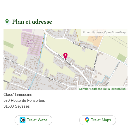
Plan et adresse
© contributeurs OpenStreetMap
Corriger l’adresse ou la localisation
Class' Limousine
570 Route de Fonsorbes
31600 Seysses
Trajet Waze
Trajet Maps