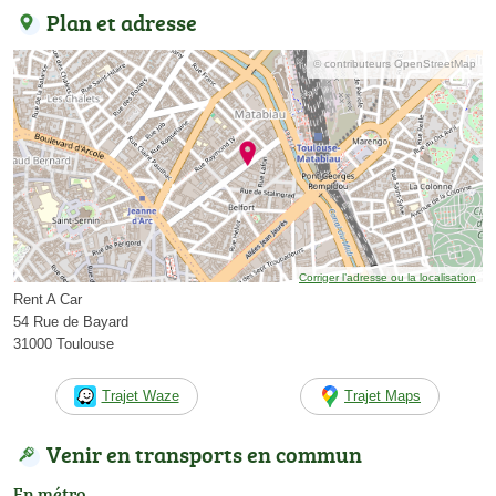
Plan et adresse
© contributeurs OpenStreetMap
Corriger l’adresse ou la localisation
Rent A Car
54 Rue de Bayard
31000 Toulouse
Trajet Waze
Trajet Maps
Venir en transports en commun
En métro