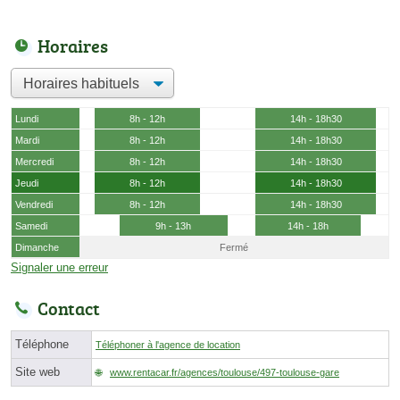
Horaires
Lundi
8h - 12h
14h - 18h30
Mardi
8h - 12h
14h - 18h30
Mercredi
8h - 12h
14h - 18h30
Jeudi
8h - 12h
14h - 18h30
Vendredi
8h - 12h
14h - 18h30
Samedi
9h - 13h
14h - 18h
Dimanche
Fermé
Signaler une erreur
Contact
Téléphone
Téléphoner à l'agence de location
Site web
www.rentacar.fr/agences/toulouse/497-toulouse-gare