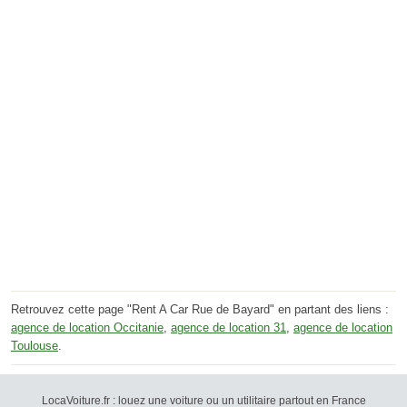
Retrouvez cette page "Rent A Car Rue de Bayard" en partant des liens :
agence de location Occitanie
,
agence de location 31
,
agence de location
Toulouse
.
LocaVoiture.fr : louez une voiture ou un utilitaire partout en France