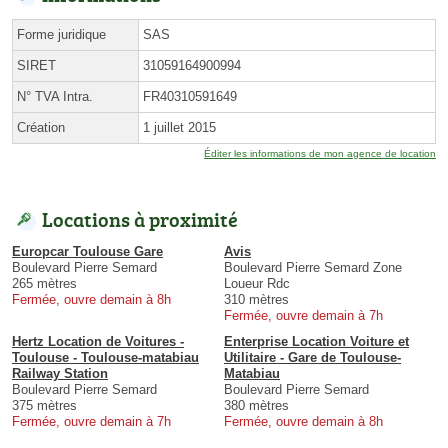
Forme juridique
SAS
SIRET
31059164900994
N° TVA Intra.
FR40310591649
Création
1 juillet 2015
Éditer les informations de mon agence de location
Locations à proximité
Europcar Toulouse Gare
Avis
Boulevard Pierre Semard
Boulevard Pierre Semard Zone
265 mètres
Loueur Rdc
Fermée, ouvre demain à 8h
310 mètres
Fermée, ouvre demain à 7h
Hertz Location de Voitures -
Enterprise Location Voiture et
Toulouse - Toulouse-matabiau
Utilitaire - Gare de Toulouse-
Railway Station
Matabiau
Boulevard Pierre Semard
Boulevard Pierre Semard
375 mètres
380 mètres
Fermée, ouvre demain à 7h
Fermée, ouvre demain à 8h