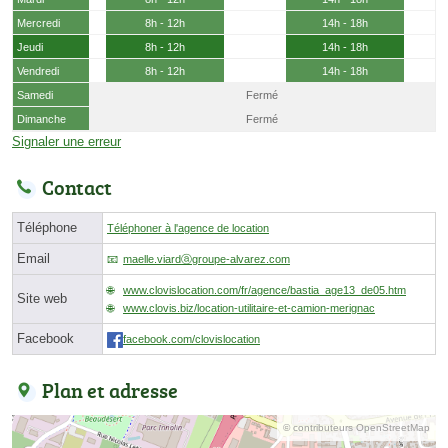
Mercredi
8h - 12h
14h - 18h
Jeudi
8h - 12h
14h - 18h
Vendredi
8h - 12h
14h - 18h
Samedi
Fermé
Dimanche
Fermé
Signaler une erreur
Contact
Téléphone
Téléphoner à l'agence de location
Email
maelle.viardⓐgroupe-alvarez.com
www.clovislocation.com/fr/agence/bastia_age13_de05.htm
Site web
www.clovis.biz/location-utilitaire-et-camion-merignac
Facebook
facebook.com/clovislocation
Plan et adresse
© contributeurs OpenStreetMap