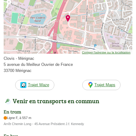
Corriger l’adresse ou la localisation
Clovis - Mérignac
5 avenue du Meilleur Ouvrier de France
33700 Mérignac
Trajet Waze
Trajet Maps
Venir en transports en commun
En tram
Ligne F, à 557 m
Arrêt Chemin Long - 45 Avenue Président J.f. Kennedy
En bus