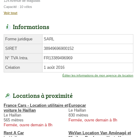
124 Avenue de Magudas
Capacité : 10 vélos
Voir tout
Informations
Forme juridique
SARL
SIRET
38949696900152
N° TVA Intra.
FR13389496969
Création
1 août 2016
Éditer les informations de mon agence de location
Locations à proximité
France Cars - Location utilitaire et
Europcar
voiture le Haillan
Le Haillan
Le Haillan
830 mètres
565 mètres
Fermée, ouvre demain à 8h
Fermée, ouvre demain à 8h
Rent A Car
WeVan Location Van Aménagé et