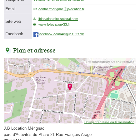
Email
contactmerignacⓐjblocation.fr
jblocation.site-solocal.com
Site web
www.jb-location-33.fr
Facebook
facebook.com/Artigues33370/
Plan et adresse
© contributeurs OpenStreetMap
Corriger l’adresse ou la localisation
J.B Location Mérignac
parc d'Activités du Phare 21 Rue François Arago