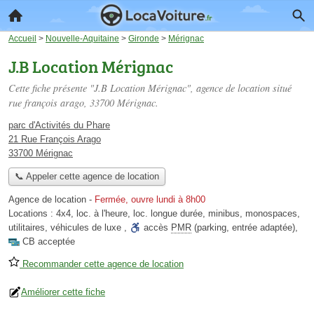
Accueil
>
Nouvelle-Aquitaine
>
Gironde
>
Mérignac
J.B Location Mérignac
Cette fiche présente "J.B Location Mérignac", agence de location situé
rue françois arago
, 33700 Mérignac.
parc d'Activités du Phare
21 Rue François Arago
33700 Mérignac
📞 Appeler cette agence de location
Agence de location
-
Fermée, ouvre lundi à 8h00
Locations :
4x4
,
loc. à l'heure
,
loc. longue durée
,
minibus
,
monospaces
,
utilitaires
,
véhicules de luxe
,
accès
PMR
(parking, entrée adaptée)
,
CB acceptée
Recommander cette agence de location
Améliorer cette fiche