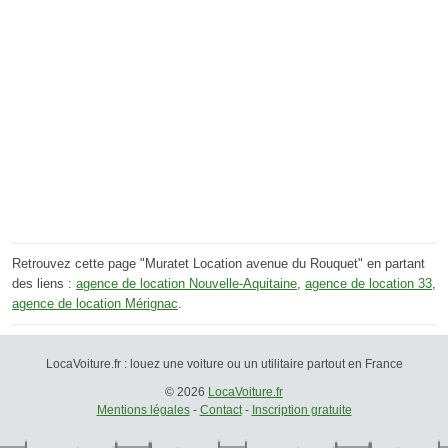
Retrouvez cette page "Muratet Location avenue du Rouquet" en partant
des liens :
agence de location Nouvelle-Aquitaine
,
agence de location 33
,
agence de location Mérignac
.
LocaVoiture.fr : louez une voiture ou un utilitaire partout en France
© 2026
LocaVoiture.fr
Mentions légales
-
Contact
-
Inscription gratuite