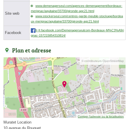
www.demenagerseul.com/agences-demenagement/bordeaux-
merignac/aquitaine/33700/gironde-agc21.html
Site web
www.stockerseul.com/centres-garde-meuble-stockage/bordea
ux-merignac/aquitaine/33700/gironde-agc21.html
fr-fr.facebook.com/Demenagerseulcom-Bordeaux-M%C3%A9ri
Facebook
gnac-157215854310814/
Plan et adresse
© contributeurs OpenStreetMap
Corriger l’adresse ou la localisation
Muratet Location
10 avenue du Rouquet