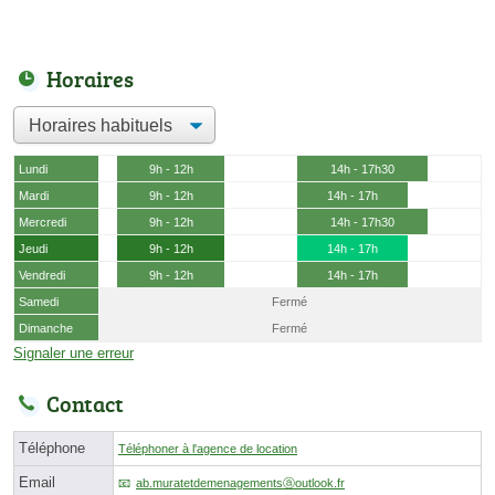
Horaires
Lundi
9h - 12h
14h - 17h30
Mardi
9h - 12h
14h - 17h
Mercredi
9h - 12h
14h - 17h30
Jeudi
9h - 12h
14h - 17h
Vendredi
9h - 12h
14h - 17h
Samedi
Fermé
Dimanche
Fermé
Signaler une erreur
Contact
Téléphone
Téléphoner à l'agence de location
Email
ab.muratetdemenagementsⓐoutlook.fr