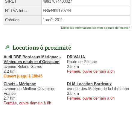
SIRET
49917074400027
N° TVA Intra.
FR54499170744
Création
1 août 2011
Éditer les informations de mon agence de location
Locations à proximité
Audi DBF Bordeaux Mérignac -
DRIVALIA
Véhicules neufs et d'Occasion
Route de Pessac
avenue Roland Garros
2.5 km
2.2 km
Fermée, ouvre demain à 8h
Ouvert jusqu'à 18h45
Clovis - Mérignac
DLM Location Bordeaux
avenue du Meilleur Ouvrier de
avenue des Martyrs de la Libération
France
2.8 km
2.7 km
Fermée, ouvre demain à 8h
Fermée, ouvre demain à 8h