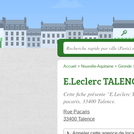
Accueil
>
Nouvelle-Aquitaine
>
Gironde
E.Leclerc TALE
Cette fiche présente "E.Lecle
pacaris
, 33400 Talence.
Rue Pacaris
33400 Talence
📞 Appeler cette agence de loca