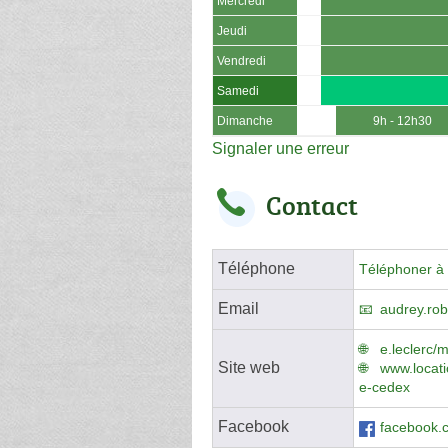
Mercredi
Jeudi
Vendredi
Samedi
Dimanche
9h - 12h30
Signaler une erreur
Contact
Téléphone
Téléphoner à 
Email
audrey.rob
e.leclerc/
Site web
www.locati
e-cedex
Facebook
facebook.