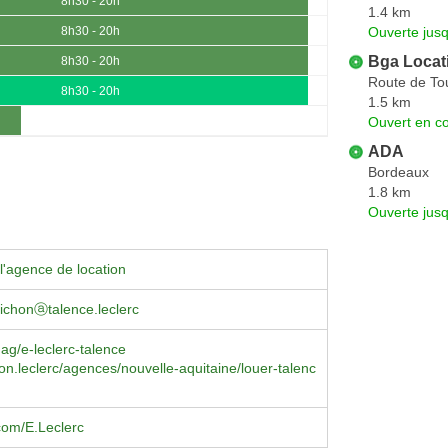
8h30 - 20h
1.4 km
Ouverte jus
8h30 - 20h
Bga Locat
8h30 - 20h
Route de To
8h30 - 20h
1.5 km
Ouvert en co
ADA
Bordeaux
1.8 km
Ouverte jus
l'agence de location
ichonⓐtalence.leclerc
mag/e-leclerc-talence
on.leclerc/agences/nouvelle-aquitaine/louer-talenc
com/E.Leclerc