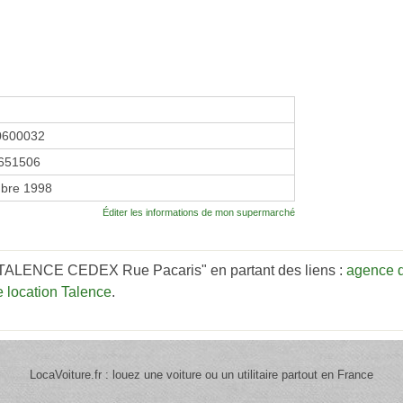
0600032
651506
bre 1998
Éditer les informations de mon supermarché
c TALENCE CEDEX Rue Pacaris" en partant des liens :
agence d
 location Talence
.
LocaVoiture.fr : louez une voiture ou un utilitaire partout en France