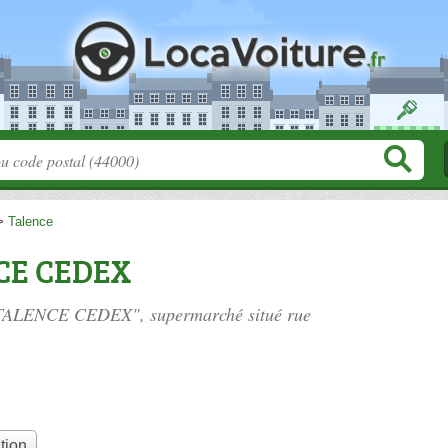
>
Talence
NCE CEDEX
rc TALENCE CEDEX", supermarché situé
rue
tion