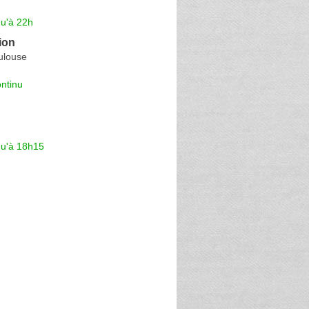
qu'à 22h
ion
ulouse
ntinu
qu'à 18h15