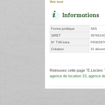
Voir tout
Informations
Forme juridique
SAS
SIRET
3976515
N° TVA Intra.
FR30397
Création
31 décem
Retrouvez cette page "E.Lecler
agence de location 33
,
agence de