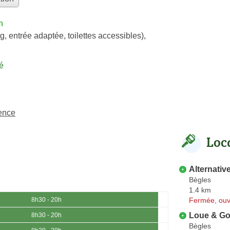
h
g, entrée adaptée, toilettes accessibles)
,
é
lence
Loc
Alternativ
Bègles
1.4 km
Fermée, ouv
8h30 - 20h
Loue & G
8h30 - 20h
Bègles