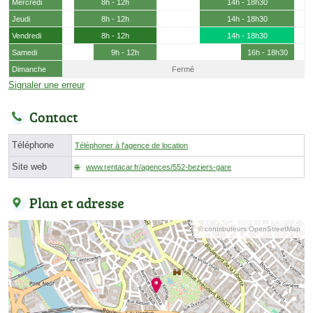
Mercredi
8h - 12h
14h - 18h30
Jeudi
8h - 12h
14h - 18h30
Vendredi
8h - 12h
14h - 18h30
Samedi
9h - 12h
16h - 18h30
Dimanche
Fermé
Signaler une erreur
Contact
Téléphone
Téléphoner à l'agence de location
Site web
www.rentacar.fr/agences/552-beziers-gare
Plan et adresse
© contributeurs OpenStreetMap