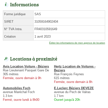
Informations
Forme juridique
SAS
SIRET
31059164902404
N° TVA Intra.
FR40310591649
Création
1 avril 2023
Éditer les informations de mon agence de location
Locations à proximité
Avis Location Voiture - Béziers
Hertz Location de Voitures -
Rue Lieutenant Pasquet Gare De
Beziers
305 mètres
Rue François Feynes
Fermée, ouvre demain à 9h
615 mètres
Fermée, ouvre demain à 8h
Automobiles Foch
E.Leclerc Béziers DEVEZE
avenue Maréchal Foch
avenue du Pech de Valras
1.3 km
1.7 km
Fermé, ouvre lundi à 8h00
Ouvert jusqu'à 20h