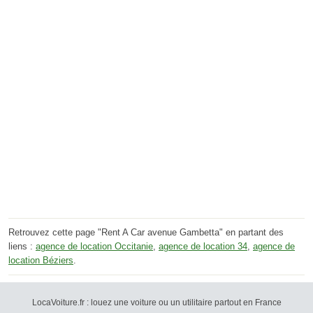
Retrouvez cette page "Rent A Car avenue Gambetta" en partant des
liens :
agence de location Occitanie
,
agence de location 34
,
agence de
location Béziers
.
LocaVoiture.fr : louez une voiture ou un utilitaire partout en France