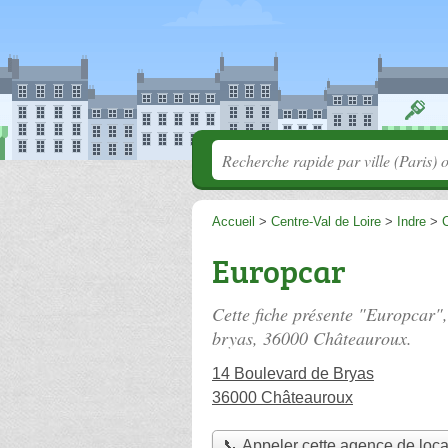
Accueil
>
Centre-Val de Loire
>
Indre
>
Europcar
Cette fiche présente "Europcar"
bryas
, 36000 Châteauroux.
14 Boulevard de Bryas
36000 Châteauroux
📞 Appeler cette agence de loca