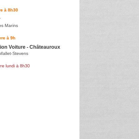
e à 8h30
r
es Marins
re à 9h
ion Voiture - Châteauroux
Mallet-Stevens
re lundi à 8h30