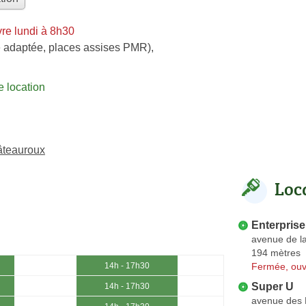
re lundi à 8h30
e adaptée, places assises PMR)
,
 location
âteauroux
Loc
Enterprise
avenue de l
194 mètres
Fermée, ouv
14h - 17h30
Super U
14h - 17h30
avenue des 