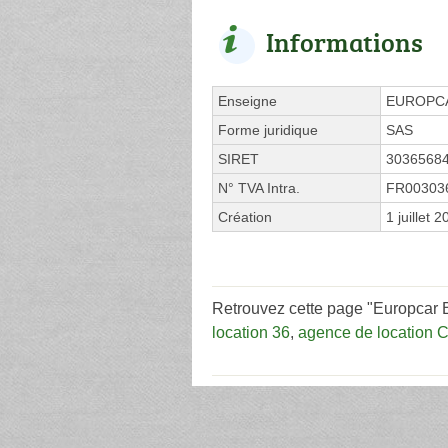
Informations
Enseigne
EUROPC
Forme juridique
SAS
SIRET
3036568
N° TVA Intra.
FR00303
Création
1 juillet 
Retrouvez cette page "Europcar B
location 36
,
agence de location 