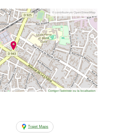
© contributeurs OpenStreetMap
Corriger l’adresse ou la localisation
Trajet Maps