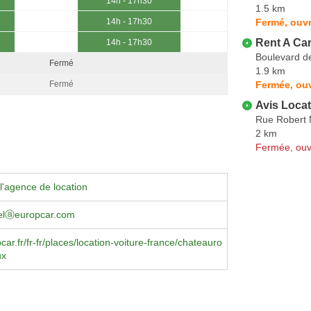
14h - 17h30
1.5 km
Fermé, ouvr
14h - 17h30
Rent A Ca
14h - 17h30
Boulevard d
Fermé
1.9 km
Fermée, ouv
Fermé
Avis Locat
Rue Robert 
2 km
Fermée, ouv
l'agence de location
nelⓐeuropcar.com
ar.fr/fr-fr/places/location-voiture-france/chateauro
ux