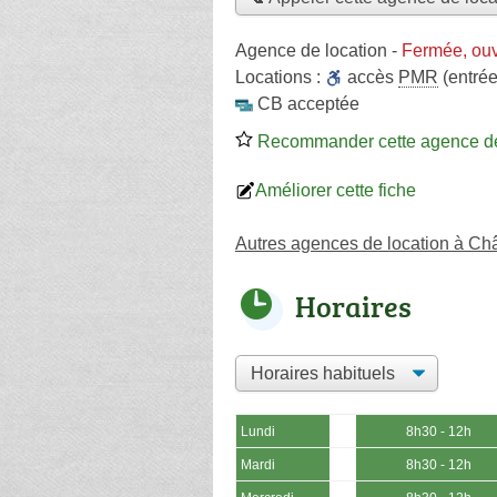
Agence de location
-
Fermée, ouv
Locations :
accès
PMR
(entré
CB acceptée
Recommander cette agence de
Améliorer cette fiche
Autres agences de location à Ch
Horaires
Lundi
8h30 - 12h
Mardi
8h30 - 12h