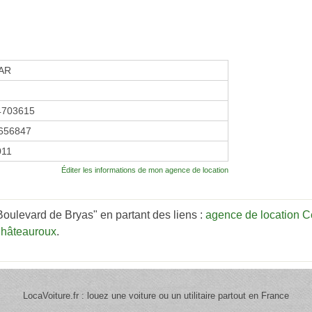
AR
4703615
656847
2011
Éditer les informations de mon agence de location
oulevard de Bryas" en partant des liens :
agence de location C
Châteauroux
.
LocaVoiture.fr : louez une voiture ou un utilitaire partout en France