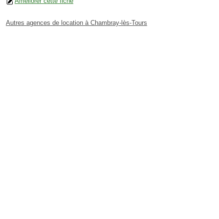
Améliorer cette fiche
Autres agences de location à Chambray-lès-Tours