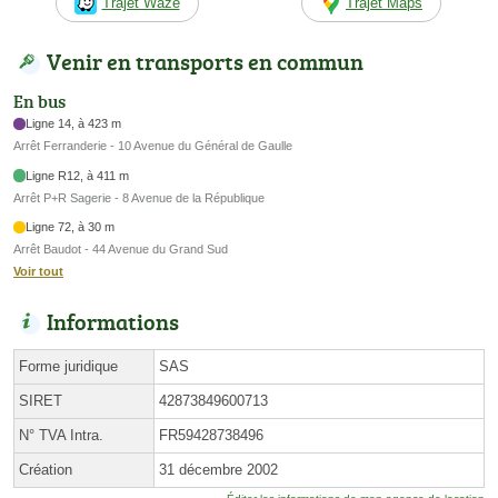
Trajet Waze
Trajet Maps
Venir en transports en commun
En bus
Ligne 14, à 423 m
Arrêt Ferranderie - 10 Avenue du Général de Gaulle
Ligne R12, à 411 m
Arrêt P+R Sagerie - 8 Avenue de la République
Ligne 72, à 30 m
Arrêt Baudot - 44 Avenue du Grand Sud
Voir tout
Informations
Forme juridique
SAS
SIRET
42873849600713
N° TVA Intra.
FR59428738496
Création
31 décembre 2002