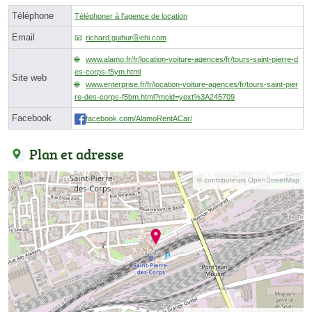
Téléphone
Téléphoner à l'agence de location
Email
richard.guihurⓐehi.com
www.alamo.fr/fr/location-voiture-agences/fr/tours-saint-pierre-d
es-corps-f5ym.html
Site web
www.enterprise.fr/fr/location-voiture-agences/fr/tours-saint-pier
re-des-corps-f5bm.html?mcid=yext%3A245709
Facebook
facebook.com/AlamoRentACar/
Plan et adresse
© contributeurs OpenStreetMap