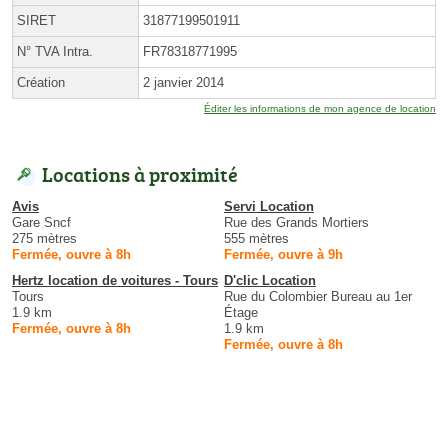
SIRET
31877199501911
N° TVA Intra.
FR78318771995
Création
2 janvier 2014
Éditer les informations de mon agence de location
Locations à proximité
Avis
Servi Location
Gare Sncf
Rue des Grands Mortiers
275 mètres
555 mètres
Fermée, ouvre à 8h
Fermée, ouvre à 9h
Hertz location de voitures - Tours
D'clic Location
Tours
Rue du Colombier Bureau au 1er
1.9 km
Étage
Fermée, ouvre à 8h
1.9 km
Fermée, ouvre à 8h