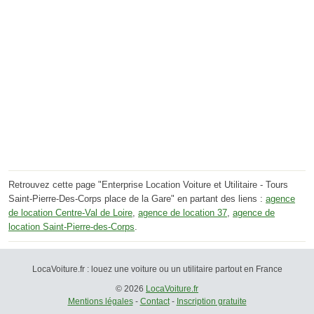
Retrouvez cette page "Enterprise Location Voiture et Utilitaire - Tours
Saint-Pierre-Des-Corps place de la Gare" en partant des liens :
agence
de location Centre-Val de Loire
,
agence de location 37
,
agence de
location Saint-Pierre-des-Corps
.
LocaVoiture.fr : louez une voiture ou un utilitaire partout en France
© 2026
LocaVoiture.fr
Mentions légales
-
Contact
-
Inscription gratuite