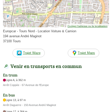
Corriger l’adresse ou la localisation
Europcar - Tours Nord - Location Voiture & Camion
194 avenue André Maginot
37100 Tours
Trajet Waze
Trajet Maps
Venir en transports en commun
En tram
Ligne A, à 362 m
Arrêt Coppée - 67 Avenue de l'Europe
En bus
Ligne 13, à 97 m
Arrêt Daguerre - 150 Avenue André Maginot
Ligne 17, à 364 m