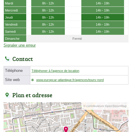
Mardi
8h - 12h
14h - 19h
Mercredi
8h - 12h
14h - 19h
Jeudi
8h - 12h
14h - 19h
Vendredi
8h - 12h
14h - 19h
Samedi
8h - 12h
14h - 19h
Dimanche
Fermé
Signaler une erreur
Contact
Téléphone
Téléphoner à l'agence de location
Site web
www.europcar-atlantique.fr/agences/tours-nord
Plan et adresse
© contributeurs OpenStreetMap