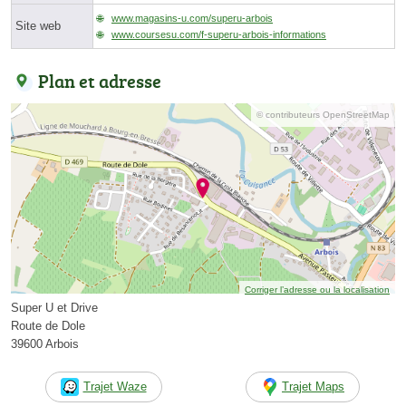
www.magasins-u.com/superu-arbois
Site web
www.coursesu.com/f-superu-arbois-informations
Plan et adresse
© contributeurs OpenStreetMap
Corriger l’adresse ou la localisation
Super U et Drive
Route de Dole
39600 Arbois
Trajet Waze
Trajet Maps