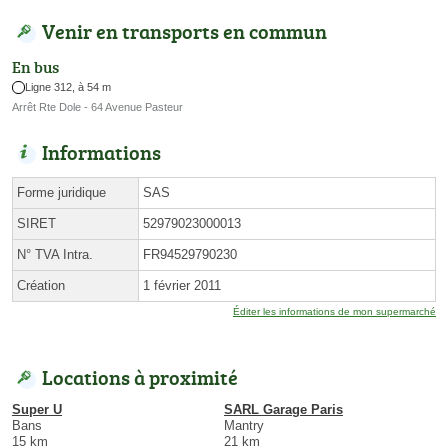
Venir en transports en commun
En bus
Ligne 312, à 54 m
Arrêt Rte Dole - 64 Avenue Pasteur
Informations
Forme juridique
SAS
SIRET
52979023000013
N° TVA Intra.
FR94529790230
Création
1 février 2011
Éditer les informations de mon supermarché
Locations à proximité
Super U
SARL Garage Paris
Bans
Mantry
15 km
21 km