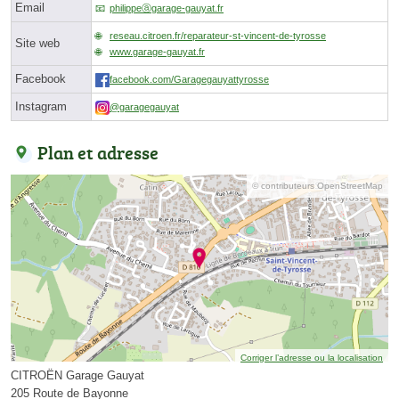
Email
philippeⓐgarage-gauyat.fr
reseau.citroen.fr/reparateur-st-vincent-de-tyrosse
Site web
www.garage-gauyat.fr
Facebook
facebook.com/Garagegauyattyrosse
Instagram
@garagegauyat
Plan et adresse
© contributeurs OpenStreetMap
Corriger l’adresse ou la localisation
CITROËN Garage Gauyat
205 Route de Bayonne