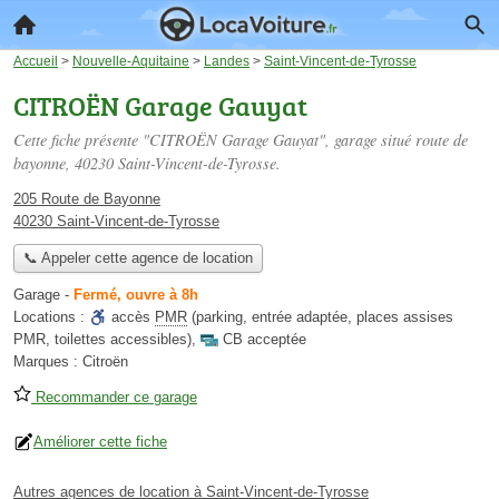
Accueil
>
Nouvelle-Aquitaine
>
Landes
>
Saint-Vincent-de-Tyrosse
CITROËN Garage Gauyat
Cette fiche présente "CITROËN Garage Gauyat", garage situé
route de
bayonne
, 40230 Saint-Vincent-de-Tyrosse.
205 Route de Bayonne
40230 Saint-Vincent-de-Tyrosse
📞 Appeler cette agence de location
Garage
-
Fermé, ouvre à 8h
Locations :
accès
PMR
(parking, entrée adaptée, places assises
PMR, toilettes accessibles)
,
CB acceptée
Marques :
Citroën
Recommander ce garage
Améliorer cette fiche
Autres agences de location à Saint-Vincent-de-Tyrosse