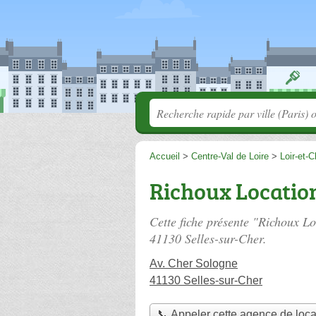
Accueil
>
Centre-Val de Loire
>
Loir-et-C
Richoux Locatio
Cette fiche présente "Richoux L
41130 Selles-sur-Cher.
Av. Cher Sologne
41130 Selles-sur-Cher
📞 Appeler cette agence de loca