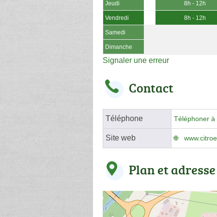
Jeudi
8h - 12h
Vendredi
8h - 12h
Samedi
Dimanche
Signaler une erreur
Contact
Téléphone
Téléphoner à 
Site web
www.citroe
Plan et adresse