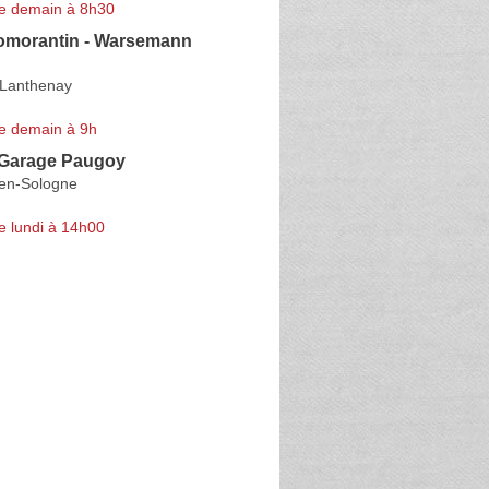
e demain à 8h30
omorantin - Warsemann
-Lanthenay
e demain à 9h
 Garage Paugoy
-en-Sologne
e lundi à 14h00