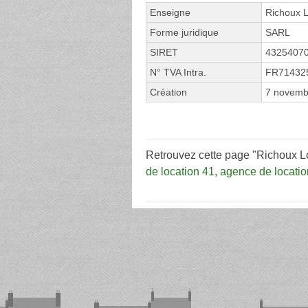
Enseigne
Richoux L
Forme juridique
SARL
SIRET
4325407
N° TVA Intra.
FR71432
Création
7 novemb
Retrouvez cette page "Richoux Lo
de location 41
,
agence de locatio