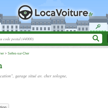
her
>
Selles-sur-Cher
n
ocation", garage situé
av. cher sologne
,
tion