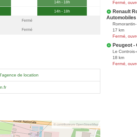
Fermé, ouvr
14h - 18h
Renault R
14h - 18h
Automobiles
Fermé
Romorantin
17 km
Fermé
Fermé, ouvr
Peugeot -
Le Controis
18 km
Fermé, ouvr
l'agence de location
n.fr
© contributeurs OpenStreetMap