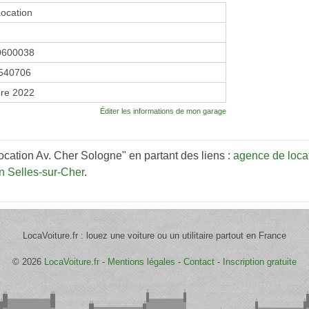
ocation
0600038
540706
re 2022
Éditer les informations de mon garage
cation Av. Cher Sologne" en partant des liens :
agence de locat
n Selles-sur-Cher
.
LocaVoiture.fr : louez une voiture ou un utilitaire partout en France
© 2026
LocaVoiture.fr
-
Mentions légales
-
Contact
-
Inscription gratuite