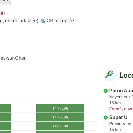
h00
g, entrée adaptée)
,
CB acceptée
les-sur-Cher
Loc
Perrin Au
Noyers-sur-
13 km
Fermé, ouvr
14h - 18h
Super U
14h - 18h
Pruniers-en
14h - 18h
15 km