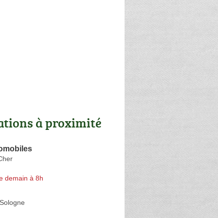
ations à proximité
tomobiles
Cher
e demain à 8h
-Sologne