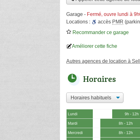
Garage
-
Fermé, ouvre lundi à 9
Locations :
accès
PMR
(parkin
Recommander ce garage
Améliorer cette fiche
Autres agences de location à Sel
Horaires
Lundi
9h - 12h
Mardi
8h - 12h
Mercredi
8h - 12h