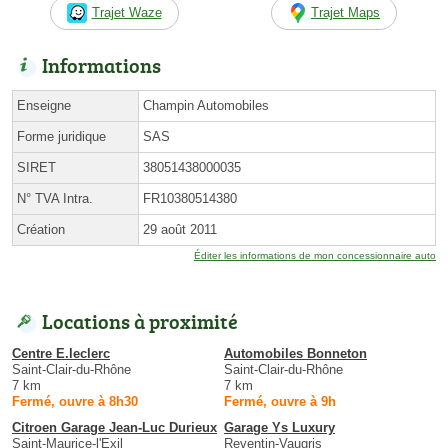
Trajet Waze
Trajet Maps
Informations
Enseigne
Champin Automobiles
Forme juridique
SAS
SIRET
38051438000035
N° TVA Intra.
FR10380514380
Création
29 août 2011
Éditer les informations de mon concessionnaire auto
Locations à proximité
Centre E.leclerc
Automobiles Bonneton
Saint-Clair-du-Rhône
Saint-Clair-du-Rhône
7 km
7 km
Fermé, ouvre à 8h30
Fermé, ouvre à 9h
Citroen Garage Jean-Luc Durieux
Garage Ys Luxury
Saint-Maurice-l'Exil
Reventin-Vaugris