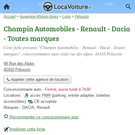
Accueil
>
Auvergne-Rhône-Alpes
>
Loire
>
Pélussin
Champin Automobiles - Renault - Dacia
- Toutes marques
Cette fiche présente "Champin Automobiles - Renault - Dacia - Toutes
marques", concessionnaire auto situé
rue des alpes
, 42410 Pélussin.
49 Rue des Alpes
42410 Pélussin
📞 Appeler cette agence de location
Concessionnaire auto
-
Fermé, ouvre lundi à 7h30
Locations :
accès
PMR
(parking, entrée adaptée, toilettes
accessibles)
,
CB acceptée
Marques :
DACIA, Renault
Recommander ce concessionnaire auto
Améliorer cette fiche