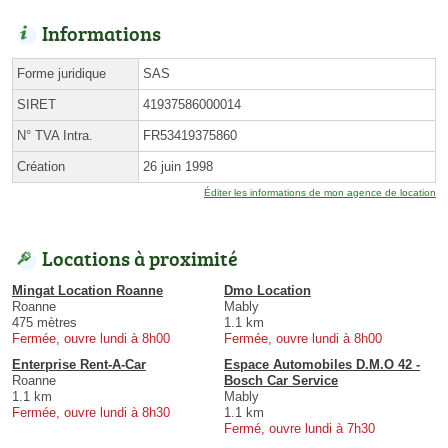
Informations
Forme juridique
SAS
SIRET
41937586000014
N° TVA Intra.
FR53419375860
Création
26 juin 1998
Éditer les informations de mon agence de location
Locations à proximité
Mingat Location Roanne
Dmo Location
Roanne
Mably
475 mètres
1.1 km
Fermée, ouvre lundi à 8h00
Fermée, ouvre lundi à 8h00
Enterprise Rent-A-Car
Espace Automobiles D.M.O 42 -
Roanne
Bosch Car Service
1.1 km
Mably
Fermée, ouvre lundi à 8h30
1.1 km
Fermé, ouvre lundi à 7h30