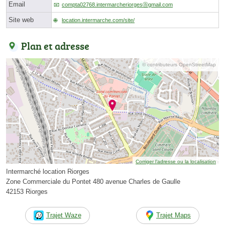
Email
compta02768.intermarcheriorgesⓐgmail.com
Site web
location.intermarche.com/site/
Plan et adresse
© contributeurs OpenStreetMap
Corriger l’adresse ou la localisation
Intermarché location Riorges
Zone Commerciale du Pontet 480 avenue Charles de Gaulle
42153 Riorges
Trajet Waze
Trajet Maps