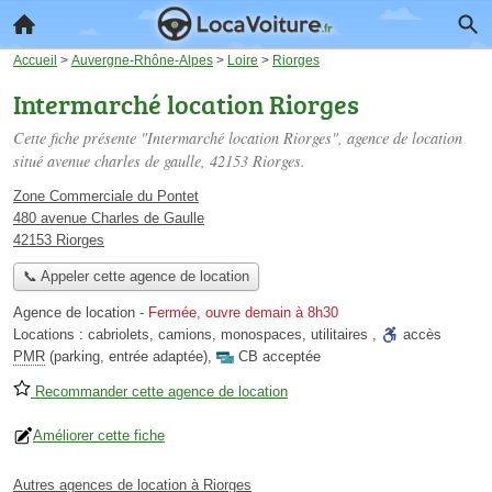
Accueil
>
Auvergne-Rhône-Alpes
>
Loire
>
Riorges
Intermarché location Riorges
Cette fiche présente "Intermarché location Riorges", agence de location
situé
avenue charles de gaulle
, 42153 Riorges.
Zone Commerciale du Pontet
480 avenue Charles de Gaulle
42153 Riorges
📞 Appeler cette agence de location
Agence de location
-
Fermée, ouvre demain à 8h30
Locations :
cabriolets
,
camions
,
monospaces
,
utilitaires
,
accès
PMR
(parking, entrée adaptée)
,
CB acceptée
Recommander cette agence de location
Améliorer cette fiche
Autres agences de location à Riorges