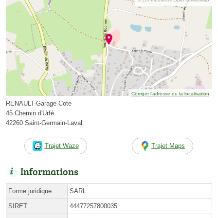
Corriger l’adresse ou la localisation
RENAULT-Garage Cote
45 Chemin d'Urfé
42260 Saint-Germain-Laval
Trajet Waze
Trajet Maps
Informations
Forme juridique
SARL
SIRET
44477257800035