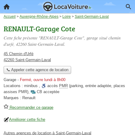
Accueil
>
Auvergne-Rhône-Alpes
>
Loire
>
Saint-Germain-Laval
RENAULT-Garage Cote
Cette fiche présente "RENAULT-Garage Cote", garage situé
chemin
d'urfé
, 42260 Saint-Germain-Laval.
45 Chemin d'Urfé
42260 Saint-Germain-Laval
📞 Appeler cette agence de location
Garage
-
Fermé, ouvre lundi à 8h00
Locations :
minibus
,
accès
PMR
(parking, entrée adaptée, places
assises PMR)
,
CB acceptée
Marques :
Renault
Recommander ce garage
Améliorer cette fiche
Autres agences de location à Saint-Germain-Laval