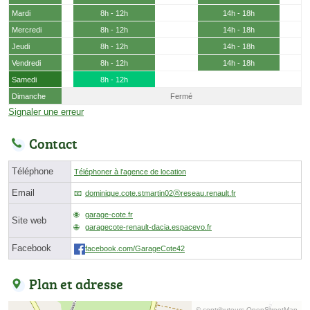
Mardi
8h - 12h
14h - 18h
Mercredi
8h - 12h
14h - 18h
Jeudi
8h - 12h
14h - 18h
Vendredi
8h - 12h
14h - 18h
Samedi
8h - 12h
Dimanche
Fermé
Signaler une erreur
Contact
Téléphone
Téléphoner à l'agence de location
Email
dominique.cote.stmartin02ⓐreseau.renault.fr
garage-cote.fr
Site web
garagecote-renault-dacia.espacevo.fr
Facebook
facebook.com/GarageCote42
Plan et adresse
© contributeurs OpenStreetMap