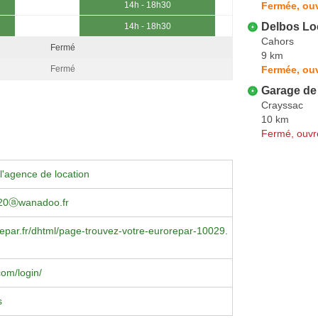
Fermée, ou
14h - 18h30
Delbos Lo
14h - 18h30
Cahors
Fermé
9 km
Fermée, ouv
Fermé
Garage de 
Crayssac
10 km
Fermé, ouvr
l'agence de location
.20ⓐwanadoo.fr
par.fr/dhtml/page-trouvez-votre-eurorepar-10029.
om/login/
s