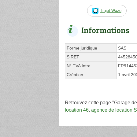
Trajet Waze
Informations
Forme juridique
SAS
SIRET
4452845
N° TVA Intra.
FR91445
Création
1 avril 20
Retrouvez cette page "Garage de 
location 46
,
agence de location Sa