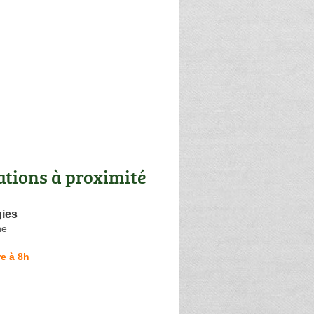
ations à proximité
gies
ne
e à 8h