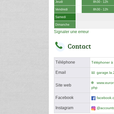
Jeudi
8h30 - 12h
Vendredi
8h30 - 12h
Samedi
Dimanche
Signaler une erreur
Contact
Téléphone
Téléphoner à 
Email
garage.la
www.eurore
Site web
php
Facebook
facebook.c
Instagram
@account