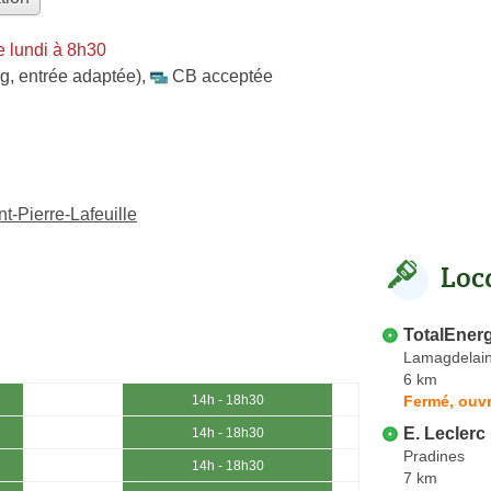
e lundi à 8h30
g, entrée adaptée)
,
CB acceptée
t-Pierre-Lafeuille
Loc
TotalEner
Lamagdelai
6 km
Fermé, ouvr
14h - 18h30
E. Leclerc
14h - 18h30
Pradines
14h - 18h30
7 km