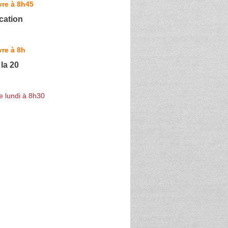
vre à 8h45
cation
re à 8h
la 20
e lundi à 8h30