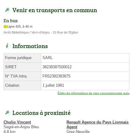
Venir en transports en commun
En bus
Ligne 425, à 46 m
Arrêt Bibliothèque / Vern-d'Anjou - 15 Rue de l'Eglise
Informations
Forme juridique
SARL
SIRET
38238387500012
N° TVA Intra.
FR52382383875
Création
1 juillet 1991
Éditer les informations de mon concessionnaire auto
Locations à proximité
Chulio Vincent
Renault Agence du Pays Lionnais
Segré-en-Anjou Bleu
Agent
4.8 km
Grez-Neuville