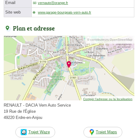
Email
vernautoⓐorange.fr
Site web
www.garage-bourgeais-vern-auto.fr
Plan et adresse
© contributeurs OpenStreetMap
Corriger l’adresse ou la localisation
RENAULT - DACIA Vern Auto Service
19 Rue de l'Église
49220 Erdre-en-Anjou
Trajet Waze
Trajet Maps