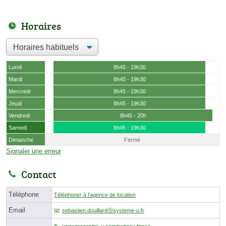
Horaires
Lundi
8h45 - 19h30
Mardi
8h45 - 19h30
Mercredi
8h45 - 19h30
Jeudi
8h45 - 19h30
Vendredi
8h45 - 20h
Samedi
8h45 - 19h30
Dimanche
Fermé
Signaler une erreur
Contact
Téléphone
Téléphoner à l'agence de location
Email
sebastien.douillardⓐsysteme-u.fr
www.magasins-u.com/superu-tierce