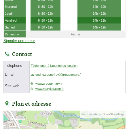
Mercredi
8h30 - 12h
14h - 19h
Jeudi
8h30 - 12h
14h - 19h
Vendredi
8h30 - 12h
14h - 19h
Samedi
8h30 - 12h
14h - 19h
Dimanche
Fermé
Signaler une erreur
Contact
Téléphone
Téléphoner à l'agence de location
Email
cedric.cosnefroyⓐgroupemary.fr
www.groupemary.fr
Site web
www.marylocation.fr
Plan et adresse
© contributeurs OpenStreetMap