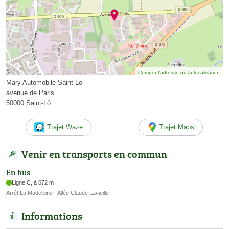
Corriger l’adresse ou la localisation
Mary Automobile Saint Lo
avenue de Paris
50000 Saint-Lô
Trajet Waze
Trajet Maps
Venir en transports en commun
En bus
Ligne C, à 672 m
Arrêt La Madeleine - Allée Claude Lavieille
Informations