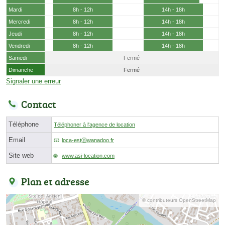
Mardi
8h - 12h
14h - 18h
Mercredi
8h - 12h
14h - 18h
Jeudi
8h - 12h
14h - 18h
Vendredi
8h - 12h
14h - 18h
Samedi
Fermé
Dimanche
Fermé
Signaler une erreur
Contact
Téléphone
Téléphoner à l'agence de location
Email
loca-estⓐwanadoo.fr
Site web
www.asi-location.com
Plan et adresse
© contributeurs OpenStreetMap