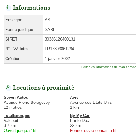
Informations
Enseigne
ASL
Forme juridique
SARL
SIRET
30386126400131
N° TVA Intra.
FR17303861264
Création
1 janvier 2002
Éditer les informations de mon garage
Locations à proximité
Seven Autos
Avis
Avenue Pierre Bérégovoy
Avenue des Etats Unis
12 mètres
1 km
TotalEnergies
By My Car
Valcourt
Bar-le-Duc
3.7 km
22 km
Ouvert jusqu'à 19h
Fermé, ouvre demain à 8h