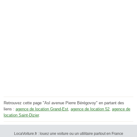
Retrouvez cette page "Asl avenue Pierre Bérégovoy" en partant des
liens :
agence de location Grand-Est
,
agence de location 52
,
agence de
location Saint-Dizier
.
LocaVoiture.fr : louez une voiture ou un utilitaire partout en France