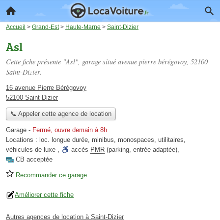
Accueil
>
Grand-Est
>
Haute-Marne
>
Saint-Dizier
Asl
Cette fiche présente "Asl", garage situé
avenue pierre bérégovoy
, 52100
Saint-Dizier.
16 avenue Pierre Bérégovoy
52100 Saint-Dizier
📞 Appeler cette agence de location
Garage
-
Fermé, ouvre demain à 8h
Locations :
loc. longue durée
,
minibus
,
monospaces
,
utilitaires
,
véhicules de luxe
,
accès
PMR
(parking, entrée adaptée)
,
CB acceptée
Recommander ce garage
Améliorer cette fiche
Autres agences de location à Saint-Dizier