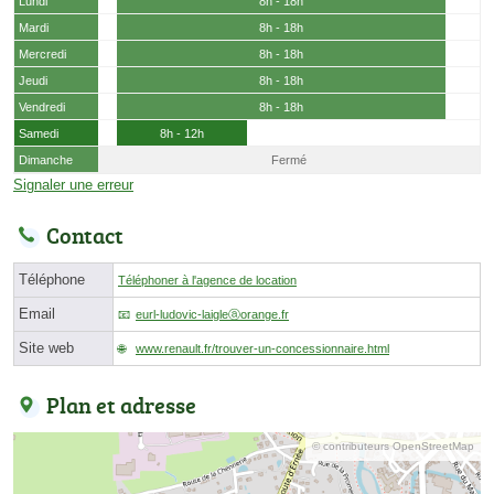
Lundi
8h - 18h
Mardi
8h - 18h
Mercredi
8h - 18h
Jeudi
8h - 18h
Vendredi
8h - 18h
Samedi
8h - 12h
Dimanche
Fermé
Signaler une erreur
Contact
Téléphone
Téléphoner à l'agence de location
Email
eurl-ludovic-laigleⓐorange.fr
Site web
www.renault.fr/trouver-un-concessionnaire.html
Plan et adresse
© contributeurs OpenStreetMap