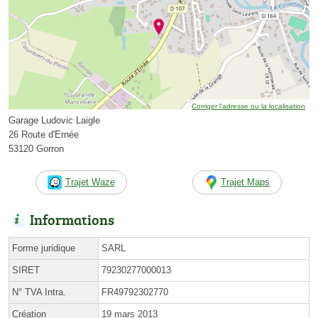
Corriger l’adresse ou la localisation
Garage Ludovic Laigle
26 Route d'Ernée
53120 Gorron
Trajet Waze
Trajet Maps
Informations
Forme juridique
SARL
SIRET
79230277000013
N° TVA Intra.
FR49792302770
Création
19 mars 2013