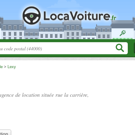
le
>
Lexy
 agence de location située
rue la carrière
,
tion