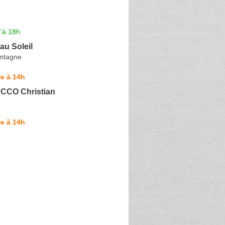
'à 18h
au Soleil
ontagne
e à 14h
CCO Christian
e à 14h