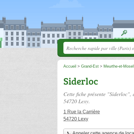
Accueil
>
Grand-Est
>
Meurthe-et-Mosel
Siderloc
Cette fiche présente "Siderloc",
54720 Lexy.
1 Rue la Carrière
54720 Lexy
📞 Appeler cette agence de loca