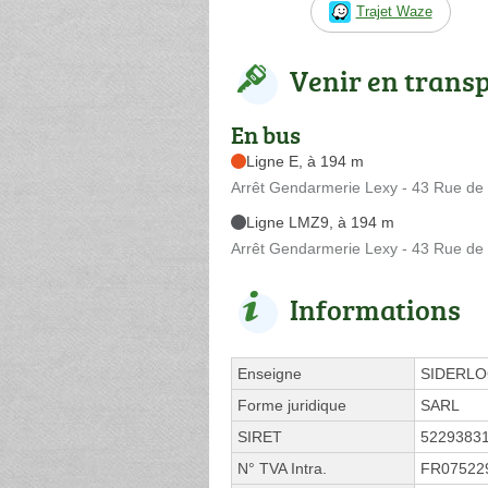
Trajet Waze
Venir en trans
En bus
Ligne E, à 194 m
Arrêt Gendarmerie Lexy - 43 Rue d
Ligne LMZ9, à 194 m
Arrêt Gendarmerie Lexy - 43 Rue d
Informations
Enseigne
SIDERL
Forme juridique
SARL
SIRET
5229383
N° TVA Intra.
FR07522