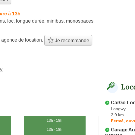
vre à 13h
ns
,
loc. longue durée
,
minibus
,
monospaces
,
 agence de location.
Je recommande
xy
Loc
CarGo Loc
Longwy
2.9 km
Fermé, ouvr
13h - 18h
Garage Au
13h - 18h