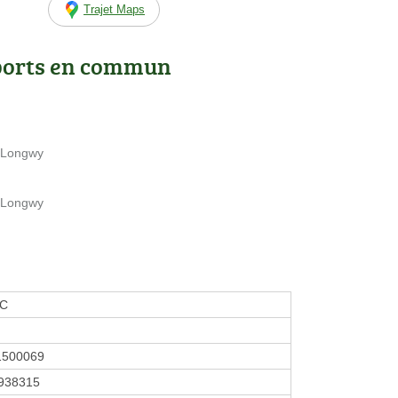
Trajet Maps
ports en commun
e Longwy
e Longwy
OC
1500069
938315