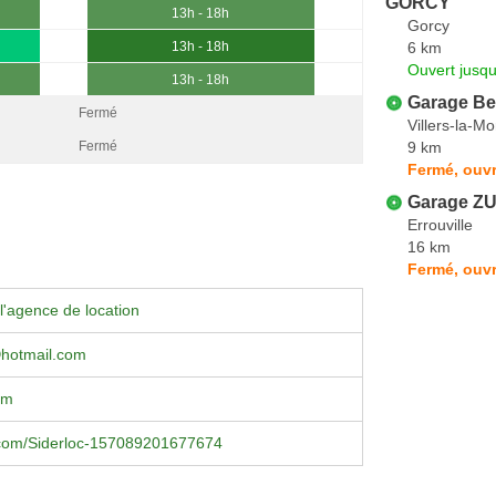
GORCY
13h - 18h
Gorcy
6 km
13h - 18h
Ouvert jusqu
13h - 18h
Garage Be
Fermé
Villers-la-M
9 km
Fermé
Fermé, ouvr
Garage ZU
Errouville
16 km
Fermé, ouvr
l'agence de location
hotmail.com
om
com/Siderloc-157089201677674