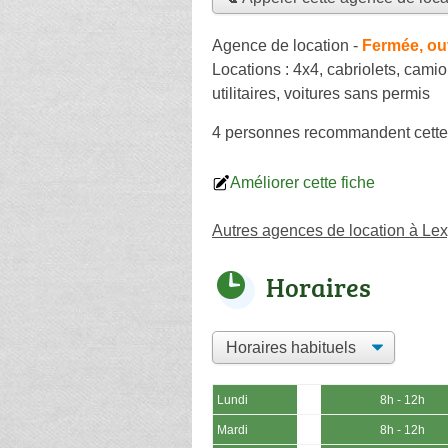
Agence de location
-
Fermée, ou
Locations :
4x4
,
cabriolets
,
camio
utilitaires
,
voitures sans permis
4 personnes
recommandent
cette
Améliorer cette fiche
Autres agences de location à Le
Horaires
Lundi
8h - 12h
Mardi
8h - 12h