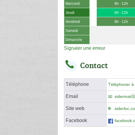
Mercredi
8h - 12h
Jeudi
8h - 12h
Vendredi
8h - 12h
Samedi
Dimanche
Signaler une erreur
Contact
Téléphone
Téléphoner à 
Email
sidermatⓐ
Site web
siderloc.c
Facebook
facebook.